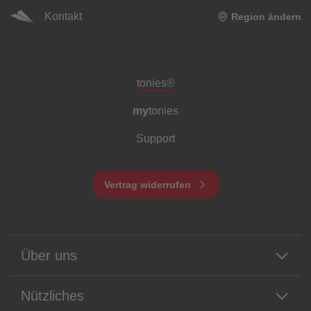
Kontakt
Region ändern
Meta-Navigation Footer
tonies®
my
tonies
Support
Vertrag widerrufen
Über uns
Nützliches