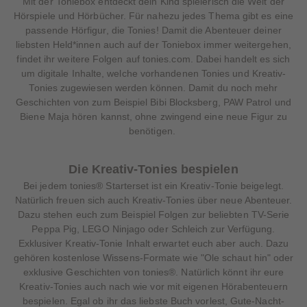
Mit der Toniebox entdeckt dein Kind spielerisch die Welt der
Hörspiele und Hörbücher. Für nahezu jedes Thema gibt es eine
passende Hörfigur, die Tonies! Damit die Abenteuer deiner
liebsten Held*innen auch auf der Toniebox immer weitergehen,
findet ihr weitere Folgen auf tonies.com. Dabei handelt es sich
um digitale Inhalte, welche vorhandenen Tonies und Kreativ-
Tonies zugewiesen werden können. Damit du noch mehr
Geschichten von zum Beispiel Bibi Blocksberg, PAW Patrol und
Biene Maja hören kannst, ohne zwingend eine neue Figur zu
benötigen.
Die Kreativ-Tonies bespielen
Bei jedem tonies® Starterset ist ein Kreativ-Tonie beigelegt.
Natürlich freuen sich auch Kreativ-Tonies über neue Abenteuer.
Dazu stehen euch zum Beispiel Folgen zur beliebten TV-Serie
Peppa Pig, LEGO Ninjago oder Schleich zur Verfügung.
Exklusiver Kreativ-Tonie Inhalt erwartet euch aber auch. Dazu
gehören kostenlose Wissens-Formate wie "Ole schaut hin" oder
exklusive Geschichten von tonies®. Natürlich könnt ihr eure
Kreativ-Tonies auch nach wie vor mit eigenen Hörabenteuern
bespielen. Egal ob ihr das liebste Buch vorlest, Gute-Nacht-