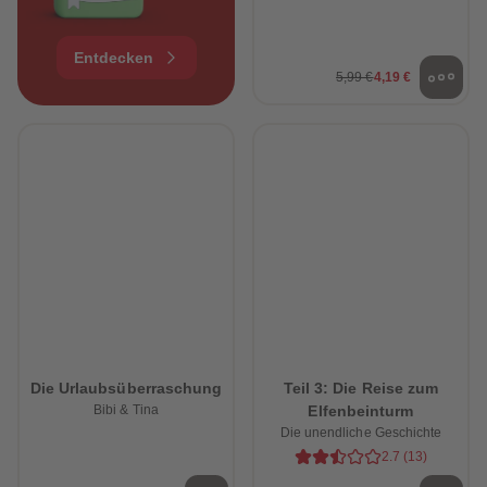
Entdecken
5,99 €
4,19 €
Die Urlaubsüberraschung
Teil 3: Die Reise zum
Bibi & Tina
Elfenbeinturm
Die unendliche Geschichte
2.7
(
13
)