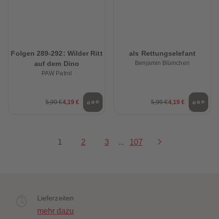
Folgen 289-292: Wilder Ritt
als Rettungselefant
auf dem Dino
Benjamin Blümchen
PAW Patrol
5,99 €
4,19 €
5,99 €
4,19 €
1
2
3
...
107
Lieferzeiten
mehr dazu