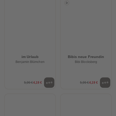
88
88
89
89
90
90
91
91
92
92
93
93
94
94
95
95
96
96
97
97
98
98
99
99
99+
99+
im Urlaub
Bibis neue Freundin
Benjamin Blümchen
Bibi Blocksberg
5,99 €
4,19 €
5,99 €
4,19 €