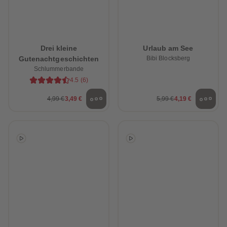
Drei kleine
Urlaub am See
Gutenachtgeschichten
Bibi Blocksberg
Schlummerbande
4.5
(
6
)
4,99 €
3,49 €
5,99 €
4,19 €