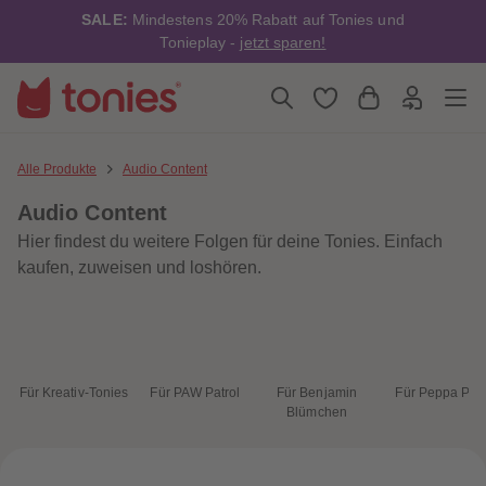
4
4
SALE:
Mindestens 20% Rabatt auf Tonies und
5
5
6
6
Tonieplay -
jetzt sparen!
7
7
8
8
9
9
10
10
11
11
12
12
13
13
Alle Produkte
Audio Content
14
14
15
15
Audio Content
16
16
17
17
Hier findest du weitere Folgen für deine Tonies. Einfach
18
18
19
19
kaufen, zuweisen und loshören.
20
20
21
21
22
22
23
23
24
24
25
25
26
26
Für Kreativ-Tonies
Für PAW Patrol
Für Benjamin
Für Peppa Pig
27
27
Blümchen
28
28
29
29
30
30
31
31