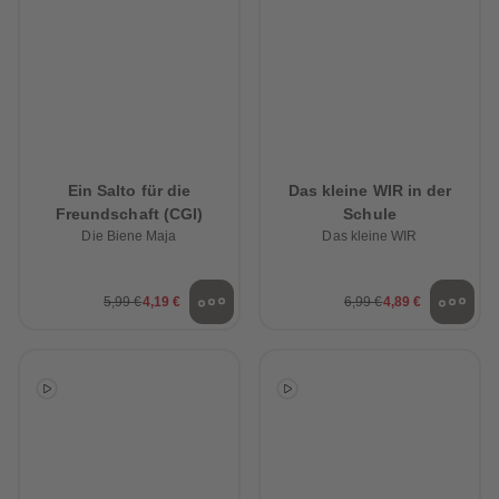
Ein Salto für die
Das kleine WIR in der
Freundschaft (CGI)
Schule
Die Biene Maja
Das kleine WIR
5,99 €
4,19 €
6,99 €
4,89 €
heiten