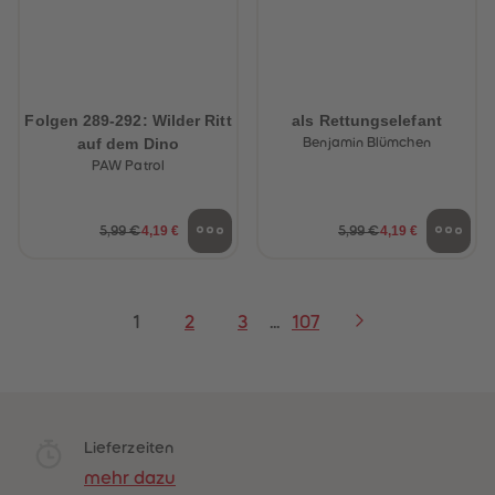
Folgen 289-292: Wilder Ritt
als Rettungselefant
auf dem Dino
Benjamin Blümchen
PAW Patrol
4,19 €
4,19 €
5,99 €
5,99 €
1
2
3
...
107
Lieferzeiten
mehr dazu