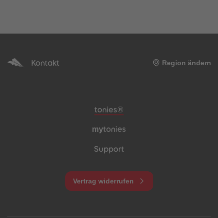
Kontakt
Region ändern
Meta-Navigation Footer
tonies®
my
tonies
Support
Vertrag widerrufen