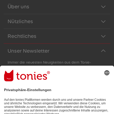
Über uns
Nützliches
Rechtliches
Unser Newsletter
Immer die neuesten Neuigkeiten aus dem Tonie-
Universum!
E-Mail-Addresse
Mit dem Absenden abonnierst du unseren E-Mail-Newsletter, der
auf den von dir bereitgestellten Informationen (z.B. Account-
informationen) und den von dir zu Werbezwecken bereitgestellten
Interaktionsinformationen (z.B. Abspielinformationen) basiert. Du
kannst den Newsletter jederzeit kostenlos abbestellen.
Datenschutzbestimmungen
.