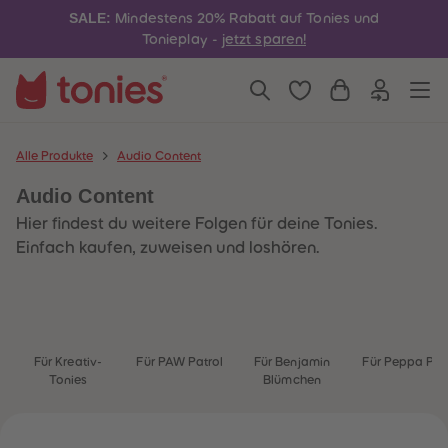
4
4
SALE:
Mindestens 20% Rabatt auf Tonies und
5
5
6
6
Tonieplay -
jetzt sparen!
7
7
8
8
9
9
10
10
11
11
12
12
13
13
Alle Produkte
Audio Content
14
14
15
15
Audio Content
16
16
17
17
Hier findest du weitere Folgen für deine Tonies.
18
18
19
19
Einfach kaufen, zuweisen und loshören.
20
20
21
21
22
22
23
23
24
24
25
25
26
26
Für Kreativ-
Für PAW Patrol
Für Benjamin
Für Peppa Pig
27
27
Tonies
Blümchen
28
28
29
29
30
30
31
31