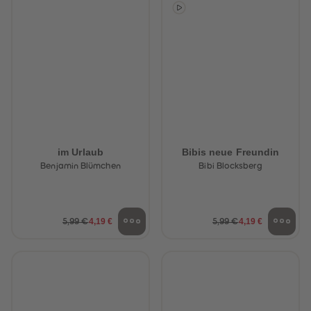
88
88
89
89
90
90
91
91
92
92
93
93
94
94
95
95
96
96
97
97
98
98
99
99
99+
99+
im Urlaub
Bibis neue Freundin
Benjamin Blümchen
Bibi Blocksberg
4,19 €
4,19 €
5,99 €
5,99 €