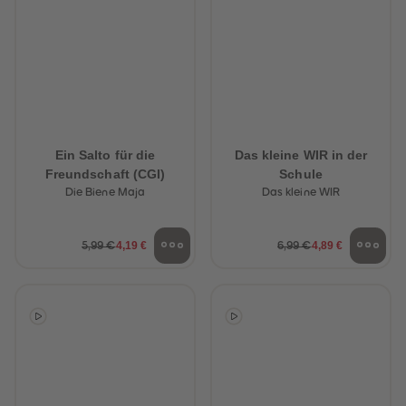
Ein Salto für die
Das kleine WIR in der
Freundschaft (CGI)
Schule
Die Biene Maja
Das kleine WIR
4,19 €
4,89 €
5,99 €
6,99 €
heiten