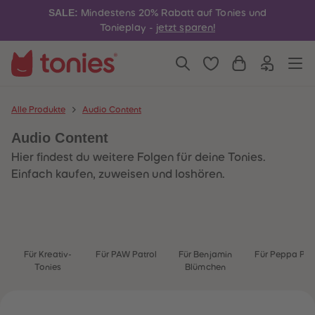
4
4
SALE:
Mindestens 20% Rabatt auf Tonies und
5
5
6
6
Tonieplay -
jetzt sparen!
7
7
8
8
9
9
10
10
11
11
12
12
13
13
Alle Produkte
Audio Content
14
14
15
15
Audio Content
16
16
17
17
Hier findest du weitere Folgen für deine Tonies.
18
18
19
19
Einfach kaufen, zuweisen und loshören.
20
20
21
21
22
22
23
23
24
24
25
25
26
26
Für Kreativ-
Für PAW Patrol
Für Benjamin
Für Peppa Pig
27
27
Tonies
Blümchen
28
28
29
29
30
30
31
31