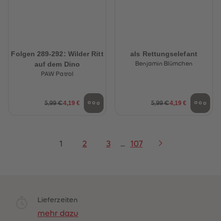
Folgen 289-292: Wilder Ritt
als Rettungselefant
auf dem Dino
Benjamin Blümchen
PAW Patrol
4,19 €
4,19 €
5,99 €
5,99 €
1
2
3
...
107
Lieferzeiten
mehr dazu