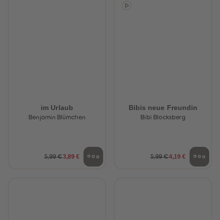
88
88
89
89
90
90
91
91
92
92
93
93
94
94
95
95
96
96
97
97
98
98
99
99
99+
99+
im Urlaub
Bibis neue Freundin
Benjamin Blümchen
Bibi Blocksberg
3,89 €
4,19 €
5,99 €
5,99 €