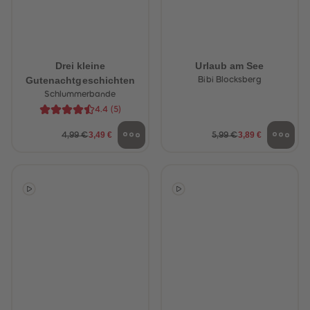
Drei kleine
Urlaub am See
Gutenachtgeschichten
Bibi Blocksberg
Schlummerbande
4.4
(
5
)
3,49 €
3,89 €
4,99 €
5,99 €