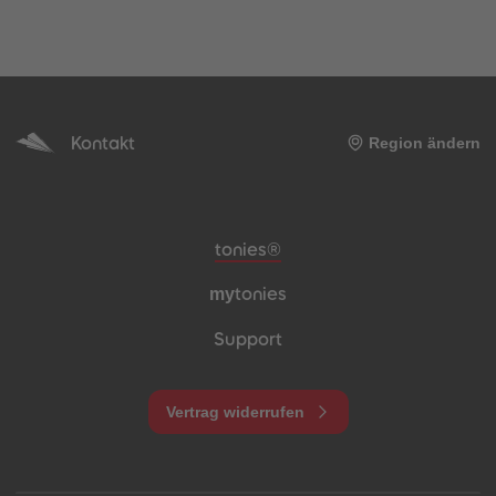
Kontakt
Region ändern
Meta-Navigation Footer
tonies®
my
tonies
Support
Vertrag widerrufen