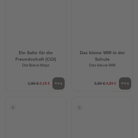
Ein Salto für die
Das kleine WIR in der
Freundschaft (CGI)
Schule
Die Biene Maja
Das kleine WIR
4,19 €
4,89 €
5,99 €
6,99 €
heiten