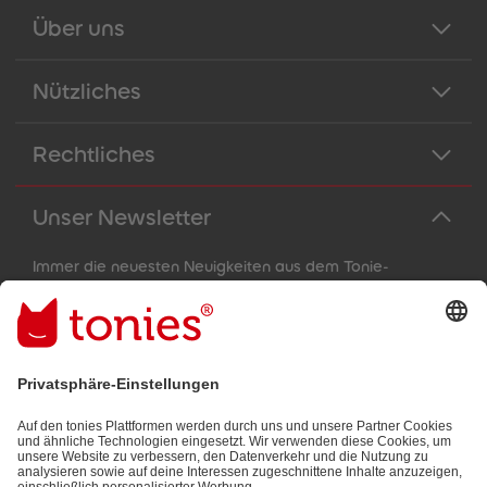
Über uns
Nützliches
Rechtliches
Unser Newsletter
Immer die neuesten Neuigkeiten aus dem Tonie-
Universum!
E-Mail-Addresse
Mit dem Absenden abonnierst du unseren E-Mail-Newsletter, der
auf den von dir bereitgestellten Informationen (z.B. Account-
informationen) und den von dir zu Werbezwecken bereitgestellten
Interaktionsinformationen (z.B. Abspielinformationen) basiert. Du
kannst den Newsletter jederzeit kostenlos abbestellen.
Datenschutzbestimmungen
.