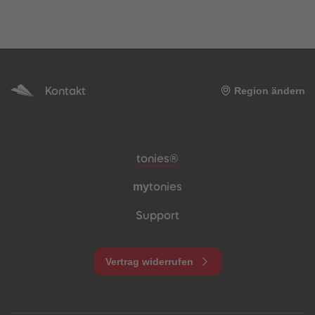
Kontakt
Region ändern
Meta-Navigation Footer
tonies®
my
tonies
Support
Vertrag widerrufen