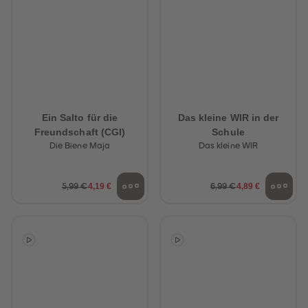
Ein Salto für die
Das kleine WIR in der
Freundschaft (CGI)
Schule
Die Biene Maja
Das kleine WIR
4,19 €
4,89 €
5,99 €
6,99 €
heiten