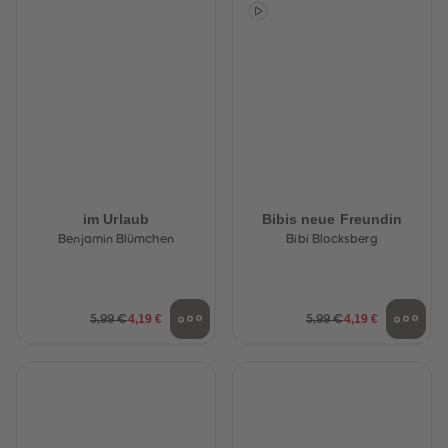
88
88
89
89
90
90
91
91
92
92
93
93
94
94
95
95
96
96
97
97
98
98
99
99
99+
99+
im Urlaub
Bibis neue Freundin
Benjamin Blümchen
Bibi Blocksberg
4,19 €
4,19 €
5,99 €
5,99 €