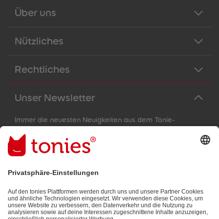
Über uns
Nützliches
Rechtliches
Unser Newsletter
Immer die neuesten Neuigkeiten aus dem Tonie-
Universum!
E-Mail-Addresse
Mit dem Absenden abonnierst du unseren E-Mail-Newsletter, der
auf den von dir bereitgestellten Informationen (z.B. Account-
informationen) und den von dir zu Werbezwecken bereitgestellten
Interaktionsinformationen (z.B. Abspielinformationen) basiert. Du
kannst den Newsletter jederzeit kostenlos abbestellen.
Datenschutzbestimmungen
.