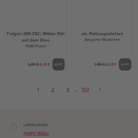
Folgen 289-292: Wilder Ritt
als Rettungselefant
auf dem Dino
Benjamin Blümchen
PAW Patrol
4,19 €
4,19 €
5,99 €
5,99 €
1
2
3
...
107
Lieferzeiten
mehr dazu