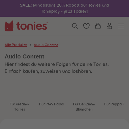
4
4
SALE:
Mindestens 20% Rabatt auf Tonies und
5
5
6
6
Tonieplay -
jetzt sparen!
7
7
8
8
9
9
10
10
11
11
12
12
13
13
Alle Produkte
Audio Content
14
14
15
15
Audio Content
16
16
17
17
Hier findest du weitere Folgen für deine Tonies.
18
18
19
19
Einfach kaufen, zuweisen und loshören.
20
20
21
21
22
22
23
23
24
24
25
25
26
26
Für Kreativ-
Für PAW Patrol
Für Benjamin
Für Peppa Pig
27
27
Tonies
Blümchen
28
28
29
29
30
30
31
31