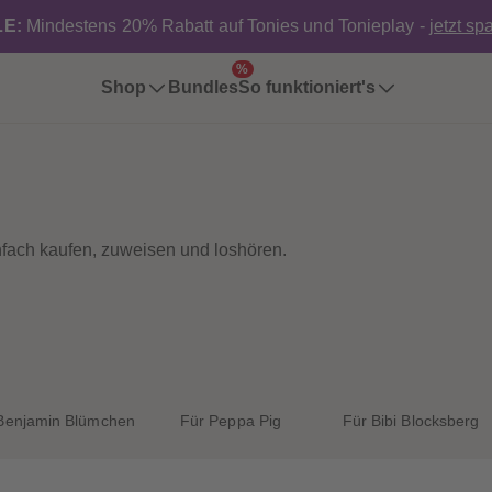
E:
Mindestens 20% Rabatt auf Tonies und Tonieplay -
jetzt sp
%
Shop
Bundles
So funktioniert's
infach kaufen, zuweisen und loshören.
Benjamin Blümchen
Für Peppa Pig
Für Bibi Blocksberg