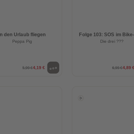
In den Urlaub fliegen
Folge 103: SOS im Bike
Peppa Pig
Die drei ???
4,19 €
4,89 
5,99 €
6,99 €