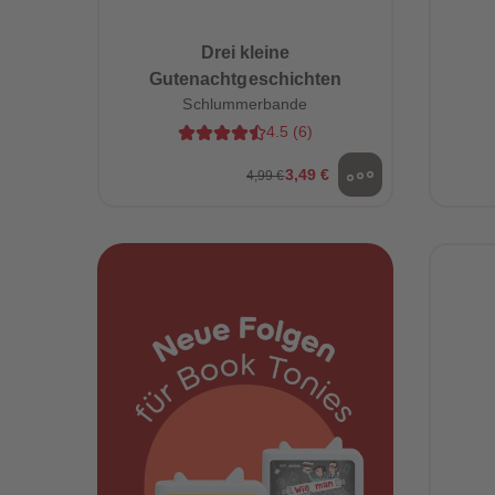
Drei kleine
Gutenachtgeschichten
Schlummerbande
4.5
(
6
)
3,49 €
4,99 €