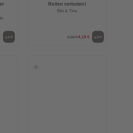
73
73
er
Reiten verboten!
74
74
Bibi & Tina
n
75
75
te
76
76
77
77
78
78
€
4,19 €
5,99 €
79
79
80
80
81
81
82
82
83
83
84
84
85
85
86
86
87
87
88
88
89
89
90
90
91
91
92
92
93
93
94
94
95
95