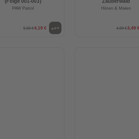
(Folge 001-003)
Zauberwald
PAW Patrol
Hören & Malen
4,19 €
3,49 
5,99 €
4,99 €