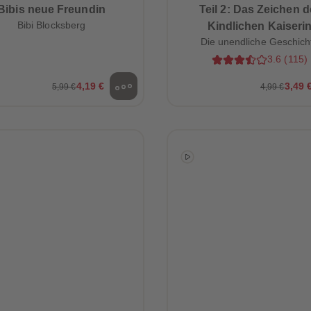
Bibis neue Freundin
Teil 2: Das Zeichen d
Bibi Blocksberg
Kindlichen Kaiseri
Die unendliche Geschich
3.6
(
115
)
4,19 €
3,49 
5,99 €
4,99 €