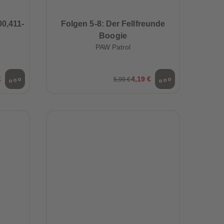
96
96
97
97
0,411-
Folgen 5-8: Der Fellfreunde
98
98
Boogie
99
99
PAW Patrol
99+
99+
€
4,19 €
5,99 €