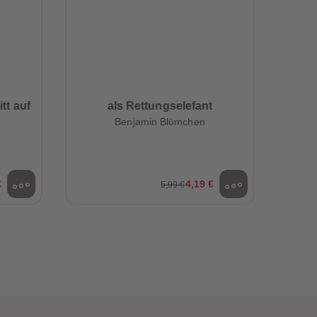
tt auf
als Rettungselefant
Benjamin Blümchen
€
4,19 €
5,99 €