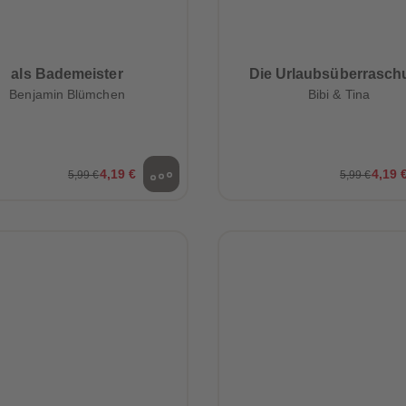
als Bademeister
Die Urlaubsüberrasch
Benjamin Blümchen
Bibi & Tina
4,19 €
4,19 
5,99 €
5,99 €