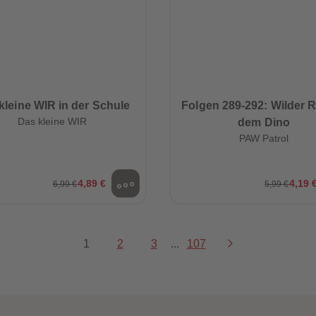
kleine WIR in der Schule
Folgen 289-292: Wilder Ri
Das kleine WIR
dem Dino
PAW Patrol
4,89 €
4,19 
6,99 €
5,99 €
1
2
3
...
107