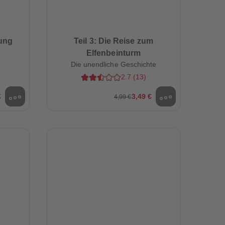
ung
Teil 3: Die Reise zum
Elfenbeinturm
Die unendliche Geschichte
2.7
(
13
)
€
3,49 €
4,99 €