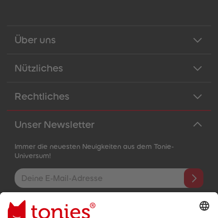
Über uns
Nützliches
Rechtliches
Unser Newsletter
Immer die neuesten Neuigkeiten aus dem Tonie-
Universum!
E-Mail-Addresse
Mit dem Absenden abonnierst du unseren E-Mail-Newsletter, der
auf den von dir bereitgestellten Informationen (z.B. Account-