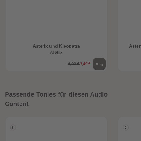
Asterix und Kleopatra
Aster
Asterix
3,49 €
4,99 €
Passende Tonies für diesen Audio
Content