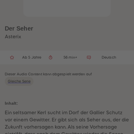
32
32
33
33
34
34
35
35
36
36
37
37
Der Seher
38
38
39
39
Asterix
40
40
41
41
42
42
43
43
Ab 5 Jahre
56 min+
Deutsch
44
44
45
45
46
46
47
47
Dieser Audio Content kann abgespielt werden auf
48
48
Gleiche Serie
49
49
50
50
51
51
52
52
53
53
Inhalt:
54
54
55
55
Ein seltsamer Kerl sucht im Dorf der Gallier Schutz
56
56
vor einem Gewitter. Er gibt sich als Seher aus, der die
57
57
58
58
Zukunft vorhersagen kann. Als seine Vorhersage
59
59