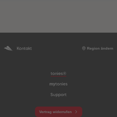
Kontakt
Region ändern
Meta-Navigation Footer
tonies®
my
tonies
Support
Vertrag widerrufen