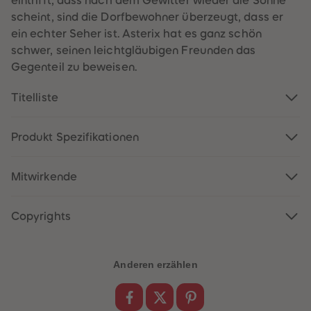
eintrifft, dass nach dem Gewitter wieder die Sonne
60
60
61
61
scheint, sind die Dorfbewohner überzeugt, dass er
62
62
ein echter Seher ist. Asterix hat es ganz schön
63
63
64
64
schwer, seinen leichtgläubigen Freunden das
65
65
Gegenteil zu beweisen.
66
66
67
67
68
68
Titelliste
69
69
70
70
71
71
72
72
Produkt Spezifikationen
73
73
74
74
75
75
Mitwirkende
76
76
77
77
78
78
79
79
Copyrights
80
80
81
81
82
82
83
83
Anderen erzählen
84
84
85
85
86
86
87
87