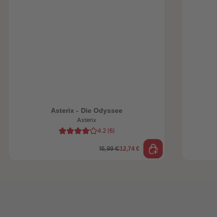
heiten
Asterix - Die Odyssee
Asterix
4.2
(
6
)
12,74 €
16,99 €