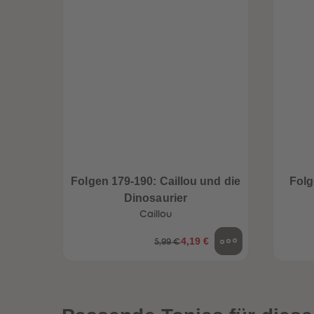
Folgen 179-190: Caillou und die
Folg
Dinosaurier
Caillou
4,19 €
5,99 €
een
Neuheiten