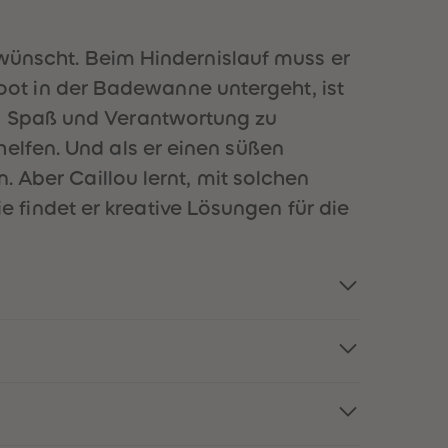
51
51
52
52
53
53
h wünscht. Beim Hindernislauf muss er
54
54
elboot in der Badewanne untergeht, ist
55
55
56
56
en Spaß und Verantwortung zu
57
57
elfen. Und als er einen süßen
58
58
59
59
. Aber Caillou lernt, mit solchen
60
60
findet er kreative Lösungen für die
61
61
62
62
63
63
64
64
65
65
66
66
67
67
68
68
69
69
70
70
71
71
72
72