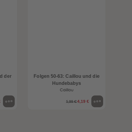
96
96
97
97
98
98
99
99
99+
99+
d der
Folgen 50-63: Caillou und die
Folge
Hundebabys
Caillou
€
4,19 €
5,99 €