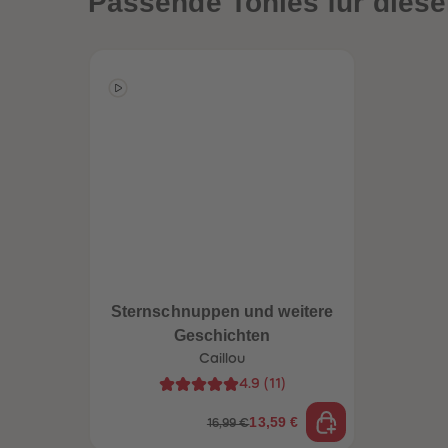
Passende Tonies für diese
Sternschnuppen und weitere
Geschichten
Caillou
4.9
(
11
)
13,59 €
16,99 €