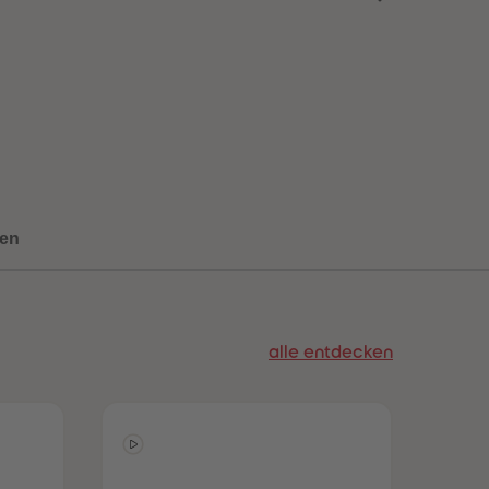
73
73
74
74
75
75
76
76
77
77
78
78
79
79
80
80
81
81
82
82
83
83
en
84
84
85
85
86
86
87
87
88
88
alle entdecken
89
89
90
90
91
91
92
92
93
93
94
94
95
95