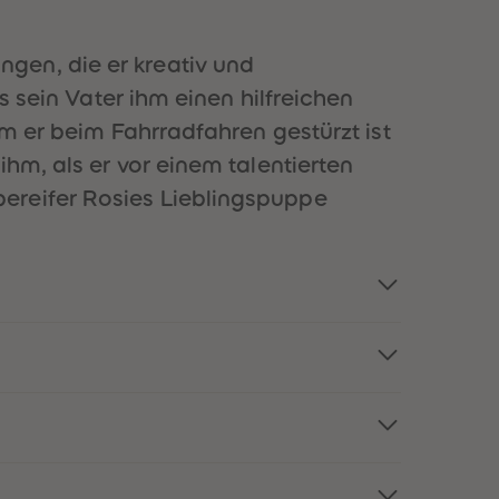
51
51
52
52
53
53
gen, die er kreativ und
54
54
s sein Vater ihm einen hilfreichen
55
55
56
56
em er beim Fahrradfahren gestürzt ist
57
57
hm, als er vor einem talentierten
58
58
59
59
ereifer Rosies Lieblingspuppe
60
60
61
61
62
62
63
63
64
64
65
65
66
66
67
67
68
68
69
69
70
70
71
71
72
72