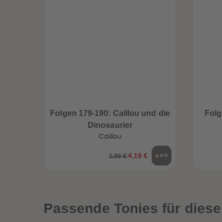
Folgen 179-190: Caillou und die
Folg
Dinosaurier
Caillou
4,19 €
5,99 €
een
Neuheiten
Passende Tonies für diese