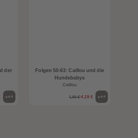
96
96
97
97
98
98
99
99
99+
99+
d der
Folgen 50-63: Caillou und die
Folge
Hundebabys
Caillou
€
4,19 €
5,99 €