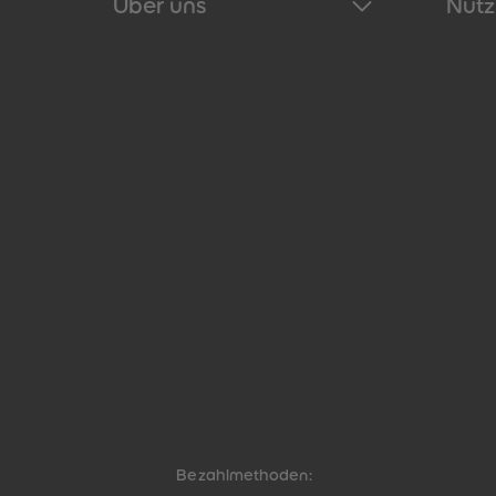
Über uns
Nütz
Bezahlmethoden: