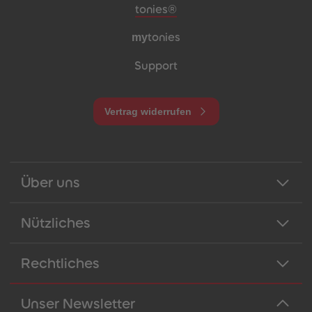
Meta-Navigation Footer
tonies®
my
tonies
Support
Vertrag widerrufen
Über uns
Nützliches
Rechtliches
Unser Newsletter