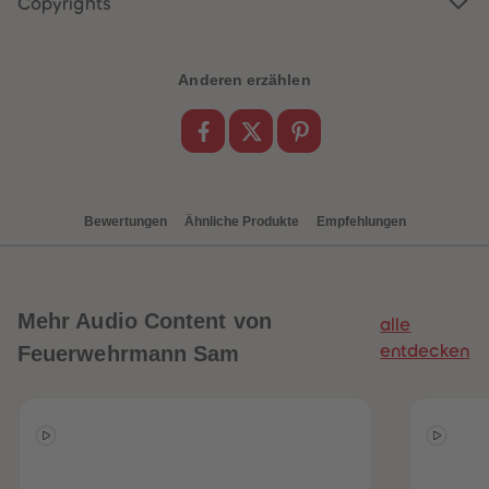
Copyrights
88
88
89
89
90
90
91
91
92
92
Anderen erzählen
93
93
94
94
95
95
96
96
97
97
98
98
99
99
99+
99+
Bewertungen
Ähnliche Produkte
Empfehlungen
Mehr
Audio Content von
alle
Feuerwehrmann Sam
entdecken