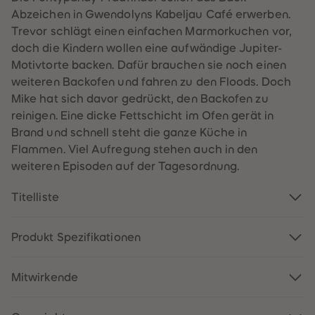
60
60
Abzeichen in Gwendolyns Kabeljau Café erwerben.
61
61
62
62
Trevor schlägt einen einfachen Marmorkuchen vor,
63
63
doch die Kindern wollen eine aufwändige Jupiter-
64
64
65
65
Motivtorte backen. Dafür brauchen sie noch einen
66
66
weiteren Backofen und fahren zu den Floods. Doch
67
67
68
68
Mike hat sich davor gedrückt, den Backofen zu
69
69
reinigen. Eine dicke Fettschicht im Ofen gerät in
70
70
71
71
Brand und schnell steht die ganze Küche in
72
72
Flammen. Viel Aufregung stehen auch in den
73
73
74
74
weiteren Episoden auf der Tagesordnung.
75
75
76
76
77
77
Titelliste
78
78
79
79
80
80
Produkt Spezifikationen
81
81
82
82
83
83
84
84
Mitwirkende
85
85
86
86
87
87