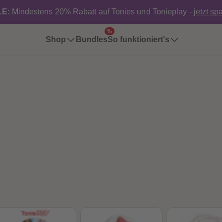
E:
Mindestens 20% Rabatt auf Tonies und Tonieplay -
jetzt sp
%
Shop
Bundles
So funktioniert's