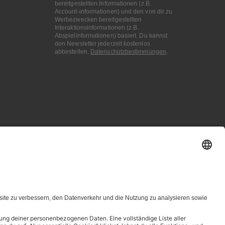
bereitgestellten Informationen (z.B.
Account-informationen) und den von dir zu
Werbezwecken bereitgestellten
Interaktionsinformationen (z.B.
Abspielinformationen) basiert. Du kannst
den Newsletter jederzeit kostenlos
abbestellen.
Datenschutzbestimmungen
.
dingungen genannten Zusammenhang ausdrücklich