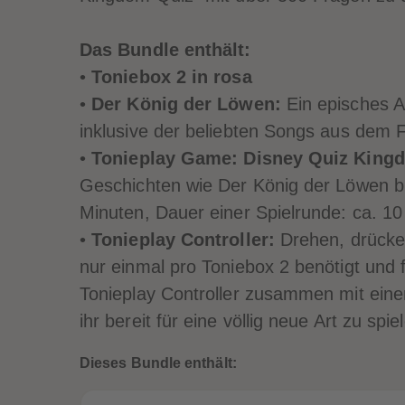
Köni
ün;
Köni
Köni
inkl.
g der
inkl.
g der
g der
Köni
Löwe
Köni
Löwe
Löwe
g der
Das Bundle enthält:
n +
g der
n +
n +
Löwe
•
Toniebox 2 in rosa
Disn
Löwe
Disn
Disn
n +
•
Der König der Löwen:
Ein episches A
ey
n +
ey
ey
Disn
inklusive der beliebten Songs aus dem F
King
Disn
King
King
ey
dom
ey
dom
dom
King
•
Tonieplay Game: Disney Quiz King
Quiz)
King
Quiz)
Quiz)
dom
Geschichten wie Der König der Löwen bi
dom
Quiz)
Minuten, Dauer einer Spielrunde: ca. 10
Quiz)
•
Tonieplay Controller:
Drehen, drücken
nur einmal pro Toniebox 2 benötigt und f
Tonieplay Controller zusammen mit eine
ihr bereit für eine völlig neue Art zu spie
Dieses Bundle enthält: