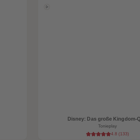
Disney: Das große Kingdom-Q
Tonieplay
4.8
(
133
)