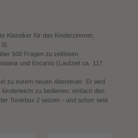
51
51
52
52
53
53
54
54
55
55
e Klassiker für das Kinderzimmer,
56
56
57
57
 3).
58
58
über 500 Fragen zu zeitlosen
59
59
60
60
Vaiana und Encanto (Laufzeit ca. 117
61
61
62
62
63
63
ssel zu eurem neuen Abenteuer. Er wird
64
64
 kinderleicht zu bedienen: einfach den
65
65
66
66
der Toniebox 2 setzen - und schon seid
67
67
68
68
69
69
70
70
71
71
72
72