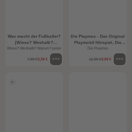
Was macht der Fußballer?
Die Playmos - Das Original
[Wieso? Weshalb?
Playmobil Hörspiel, Die
Wieso? Weshalb? Warum? junior
Warum? JUNIOR Folge 68]
grosse Fussball-Box,
Die Playmos
Folgen 7, 51, 60
7,99 €
5,59 €
12,99 €
9,09 €