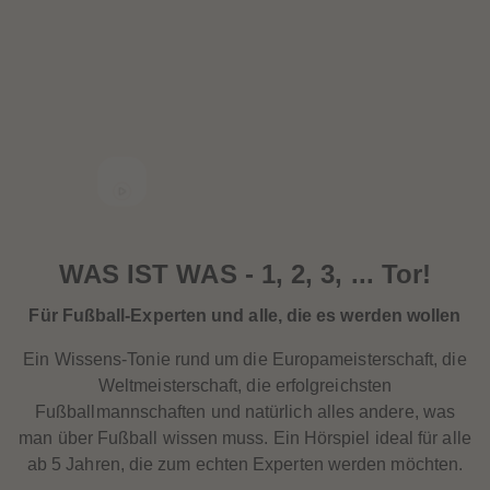
88
88
89
89
90
90
91
91
92
92
93
93
94
94
95
95
96
96
97
97
98
98
99
99
99+
99+
WAS IST WAS - 1, 2, 3, ... Tor!
Für Fußball-Experten und alle, die es werden wollen
Ein Wissens-Tonie rund um die Europameisterschaft, die
Weltmeisterschaft, die erfolgreichsten
Fußballmannschaften und natürlich alles andere, was
man über Fußball wissen muss. Ein Hörspiel ideal für alle
ab 5 Jahren, die zum echten Experten werden möchten.