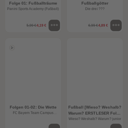
Folge 01: Fußballträume
Fußballgötter
Panini Sports Academy (Fußball)
Die drei ???
5,99 €
4,19 €
6,99 €
4,89 €
heiten
Folgen 01-02: Die Wette
Fußball [Wieso? Weshalb?
FC Bayern Team Campus
Warum? ERSTLESER Folge
(Fußball)
Wieso? Weshalb? Warum? junior
7]