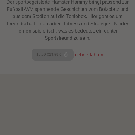
60
60
Der sportbegeisterte Hamster Hammy bringt passend zur
61
61
Fußball-WM spannende Geschichten vom Bolzplatz und
62
62
63
63
aus dem Stadion auf die Toniebox. Hier geht es um
64
64
Freundschaft, Teamarbeit, Fitness und Strategie - Kinder
65
65
66
66
lernen spielerisch, was es bedeutet, ein echter
67
67
Sportsfreund zu sein.
68
68
69
69
70
70
mehr erfahren
71
71
16,99 €
13,59 €
72
72
73
73
74
74
75
75
76
76
77
77
78
78
79
79
80
80
81
81
82
82
83
83
84
84
85
85
86
86
87
87