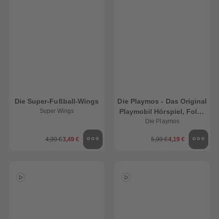
Die Super-Fußball-Wings
Die Playmos - Das Original
Super Wings
Playmobil Hörspiel, Folge
51: Im Fussballfieber!
Die Playmos
4,99 €
3,49 €
5,99 €
4,19 €