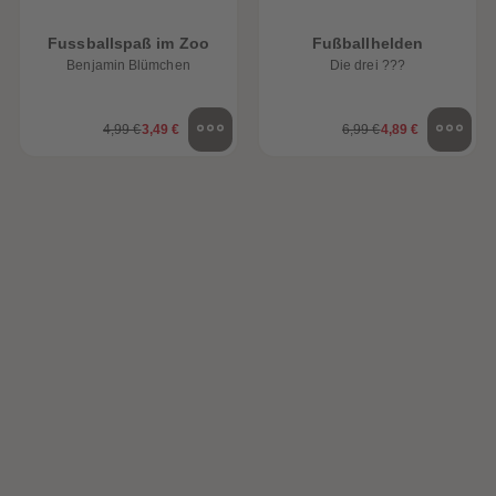
Fussballspaß im Zoo
Fußballhelden
Benjamin Blümchen
Die drei ???
4,99 €
3,49 €
6,99 €
4,89 €