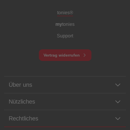
Meta-Navigation Footer
tonies®
my
tonies
Support
Vertrag widerrufen
Über uns
Nützliches
Rechtliches