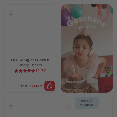
Der König der Löwen
Disney Classics
4.8
(
59
)
16,99 €
13,59 €
tonies©
Originale