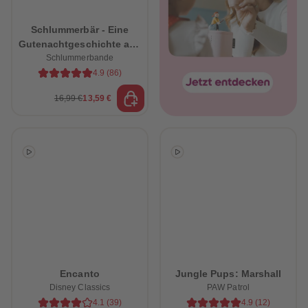
Schlummerbär - Eine
Gutenachtgeschichte aus
dem Schlummerwald
Schlummerbande
4.9
(
86
)
16,99 €
13,59 €
heiten
Encanto
Jungle Pups: Marshall
Disney Classics
PAW Patrol
4.1
(
39
)
4.9
(
12
)