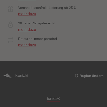
Versandkostenfreie Lieferung ab 25 €
mehr dazu
30 Tage Rückgaberecht
mehr dazu
Retouren immer portofrei
mehr dazu
Kontakt
Region ändern
Meta-Navigation Footer
tonies®