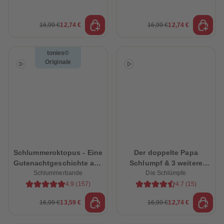
16,99 €
12,74 €
16,99 €
12,74 €
tonies©
Originale
Schlummeroktopus - Eine
Der doppelte Papa
Gutenachtgeschichte aus
Schlumpf & 3 weitere
Schlummerbande
dem Ozean
schlumpfige Abenteuer
Die Schlümpfe
4.9
(
157
)
4.7
(
15
)
16,99 €
13,59 €
16,99 €
12,74 €