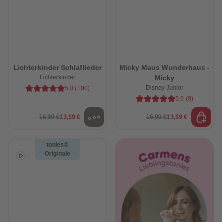
Lichterkinder Schlaflieder
Micky Maus Wunderhaus -
Lichterkinder
Micky
Disney Junior
5.0
(
100
)
5.0
(
8
)
16,99 €
13,59 €
16,99 €
13,59 €
tonies©
Originale