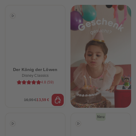
Der König der Löwen
Disney Classics
4.8
(
59
)
16,99 €
13,59 €
Neu