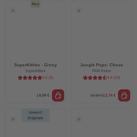
Neu
SuperKitties - Ginny
Jungle Pups: Chase
SuperKitties
PAW Patrol
5.0
(
5
)
4.4
(
19
)
16,99 €
16,99 €
12,74 €
tonies©
Originale