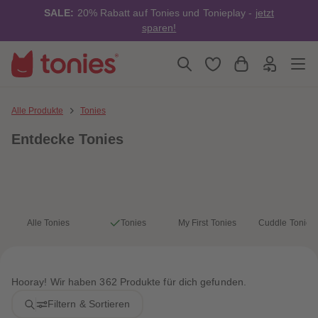
4
4
SALE:
20% Rabatt auf Tonies und Tonieplay -
jetzt
5
5
6
6
sparen!
7
7
8
8
9
9
10
10
11
11
12
12
13
13
Alle Produkte
Tonies
14
14
15
15
Entdecke Tonies
16
16
17
17
18
18
19
19
20
20
21
21
22
22
23
23
Alle Tonies
Tonies
My First Tonies
Cuddle Tonies
24
24
25
25
26
26
27
27
28
28
Hooray! Wir haben 362 Produkte für dich gefunden.
29
29
30
30
Filtern & Sortieren
31
31