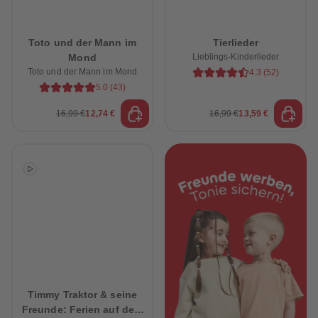
88
88
89
89
90
90
91
91
Toto und der Mann im
Tierlieder
92
92
Mond
Lieblings-Kinderlieder
93
93
94
94
Toto und der Mann im Mond
4.3
(
52
)
95
95
5.0
(
43
)
96
96
97
97
16,99 €
12,74 €
16,99 €
13,59 €
98
98
99
99
99+
99+
Timmy Traktor & seine
Freunde: Ferien auf dem