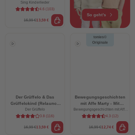
Sing Kinderlieder
Bauernhof
4.6
(
103
)
So geht's
16,99 €
13,59 €
tonies©
Originale
Der Grüffelo & Das
Bewegungsgeschichten
Grüffelokind (Relaunch
mit Affe Marty - Mit
Der Grüffelo
2026)
Bewegungsgeschichten mit Affe
lustigen Übungen zum
Marty
Mitspielen
3.8
(
116
)
4.3
(
12
)
16,99 €
13,59 €
16,99 €
12,74 €