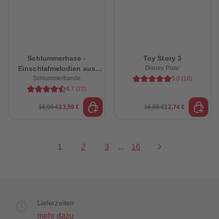
Schlummerhase -
Toy Story 3
Einschlafmelodien aus
Disney Pixar
dem Schlummerwald
Schlummerbande
5.0
(
18
)
4.7
(
72
)
16,99 €
13,59 €
16,99 €
12,74 €
1
2
3
...
16
Lieferzeiten
mehr dazu