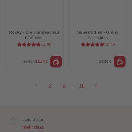
Rocky - Die Hundeschau
SuperKitties - Ginny
PAW Patrol
SuperKitties
5.0
(
9
)
5.0
(
5
)
16,99 €
12,74 €
16,99 €
1
2
3
...
16
Lieferzeiten
mehr dazu