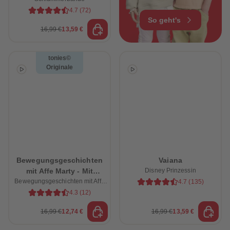
4.7
(
72
)
So geht's
16,99 €
13,59 €
tonies©
Originale
Bewegungsgeschichten
Vaiana
mit Affe Marty - Mit
Disney Prinzessin
Bewegungsgeschichten mit Affe
lustigen Übungen zum
4.7
(
135
)
Marty
Mitspielen
4.3
(
12
)
16,99 €
12,74 €
16,99 €
13,59 €