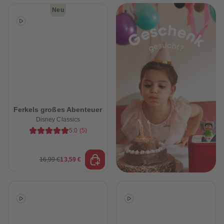
Neu
Ferkels großes Abenteuer
Disney Classics
5.0
(
5
)
16,99 €
13,59 €