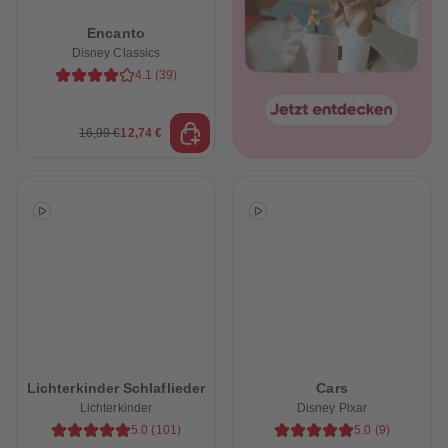
Encanto
Disney Classics
4.1
(
39
)
16,99 €
12,74 €
heiten
Lichterkinder Schlaflieder
Cars
Lichterkinder
Disney Pixar
5.0
(
101
)
5.0
(
9
)