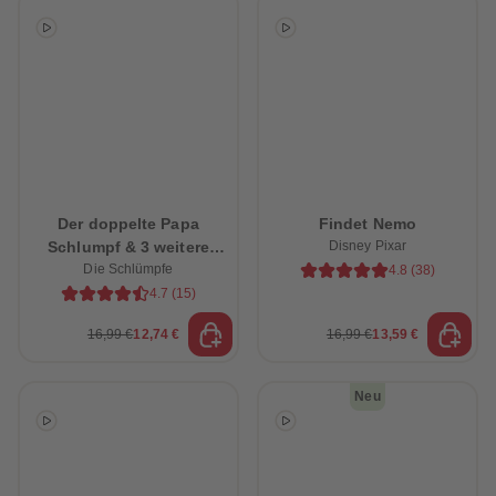
Der doppelte Papa
Findet Nemo
Schlumpf & 3 weitere
Disney Pixar
schlumpfige Abenteuer
Die Schlümpfe
4.8
(
38
)
4.7
(
15
)
16,99 €
12,74 €
16,99 €
13,59 €
Neu