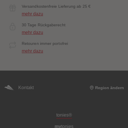
Versandkostenfreie Lieferung ab 25 €
mehr dazu
30 Tage Rückgaberecht
mehr dazu
Retouren immer portofrei
mehr dazu
Kontakt
Region ändern
Meta-Navigation Footer
tonies®
my
tonies