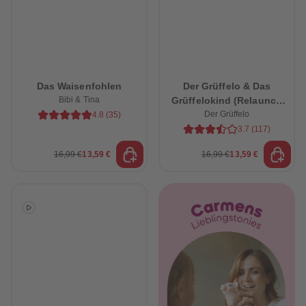
Das Waisenfohlen
Der Grüffelo & Das
Bibi & Tina
Grüffelokind (Relaunch
Der Grüffelo
2026)
4.8
(
35
)
3.7
(
117
)
16,99 €
13,59 €
16,99 €
13,59 €