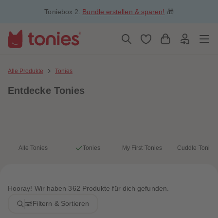
5
5
Toniebox 2:
Bundle erstellen & sparen!
🎁
6
6
7
7
8
8
9
9
10
10
11
11
12
12
13
13
Alle Produkte
Tonies
14
14
15
15
Entdecke Tonies
16
16
17
17
18
18
19
19
20
20
21
21
22
22
23
23
Alle Tonies
Tonies
My First Tonies
Cuddle Tonies
24
24
25
25
26
26
27
27
28
28
Hooray! Wir haben 362 Produkte für dich gefunden.
29
29
30
30
Filtern & Sortieren
31
31
32
32