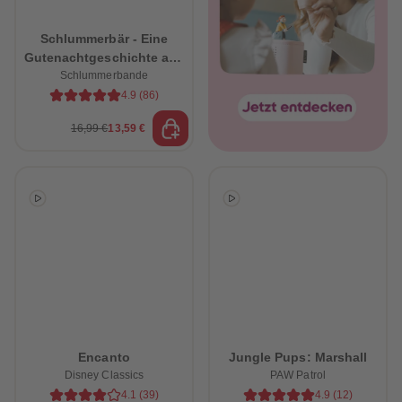
Schlummerbär - Eine
Gutenachtgeschichte aus
dem Schlummerwald
Schlummerbande
4.9
(
86
)
16,99 €
13,59 €
heiten
Encanto
Jungle Pups: Marshall
Disney Classics
PAW Patrol
4.1
(
39
)
4.9
(
12
)