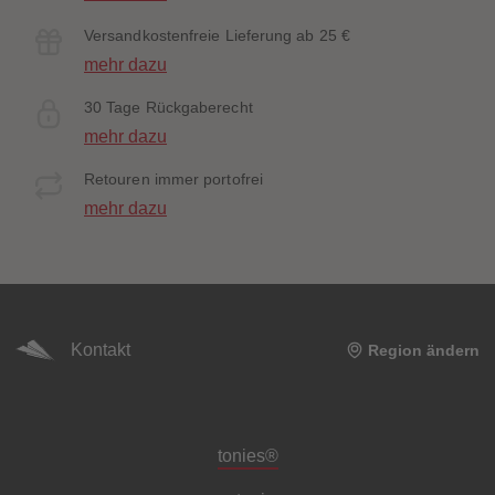
Versandkostenfreie Lieferung ab 25 €
mehr dazu
30 Tage Rückgaberecht
mehr dazu
Retouren immer portofrei
mehr dazu
Kontakt
Region ändern
Meta-Navigation Footer
tonies®