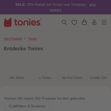
4
4
SALE:
20% Rabatt auf Tonies und Tonieplay -
jetzt
5
5
6
6
sparen!
7
7
8
8
9
9
10
10
11
11
12
12
13
13
Alle Produkte
Tonies
14
14
15
15
Entdecke Tonies
16
16
17
17
18
18
19
19
20
20
21
21
22
22
23
23
Alle Tonies
Tonies
My First Tonies
Cuddle Tonies
24
24
25
25
26
26
27
27
28
28
Hooray! Wir haben 362 Produkte für dich gefunden.
29
29
30
30
Filtern & Sortieren
31
31