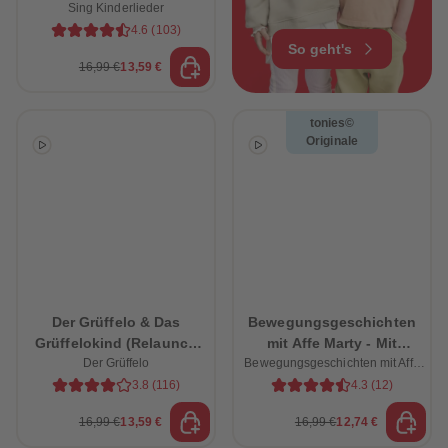
Sing Kinderlieder
Bauernhof
4.6
(
103
)
So geht's
16,99 €
13,59 €
tonies©
Originale
Der Grüffelo & Das
Bewegungsgeschichten
Grüffelokind (Relaunch
mit Affe Marty - Mit
Der Grüffelo
2026)
Bewegungsgeschichten mit Affe
lustigen Übungen zum
Marty
Mitspielen
3.8
(
116
)
4.3
(
12
)
16,99 €
13,59 €
16,99 €
12,74 €