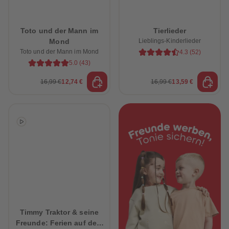
88
88
89
89
90
90
91
91
Toto und der Mann im
Tierlieder
92
92
Mond
Lieblings-Kinderlieder
93
93
94
94
Toto und der Mann im Mond
4.3
(
52
)
95
95
5.0
(
43
)
96
96
97
97
16,99 €
12,74 €
16,99 €
13,59 €
98
98
99
99
99+
99+
Timmy Traktor & seine
Freunde: Ferien auf dem