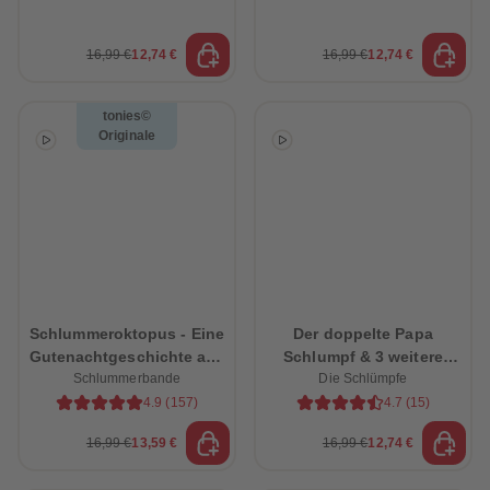
16,99 €
12,74 €
16,99 €
12,74 €
tonies©
Originale
Schlummeroktopus - Eine
Der doppelte Papa
Gutenachtgeschichte aus
Schlumpf & 3 weitere
Schlummerbande
dem Ozean
schlumpfige Abenteuer
Die Schlümpfe
4.9
(
157
)
4.7
(
15
)
16,99 €
13,59 €
16,99 €
12,74 €