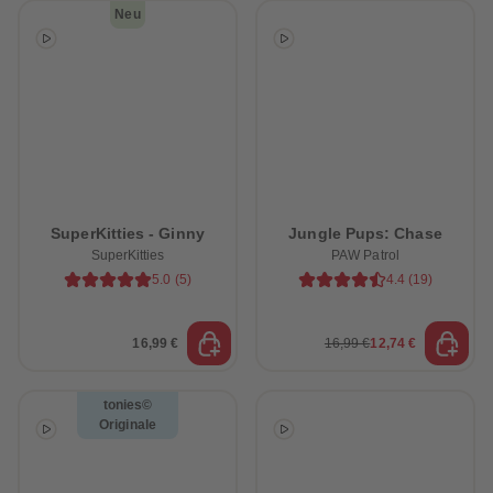
Neu
SuperKitties - Ginny
Jungle Pups: Chase
SuperKitties
PAW Patrol
5.0
(
5
)
4.4
(
19
)
16,99 €
16,99 €
12,74 €
tonies©
Originale