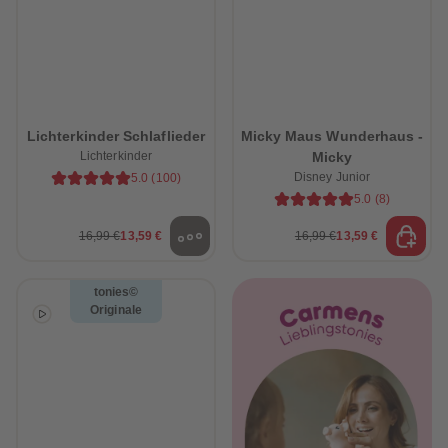
Lichterkinder Schlaflieder
Micky Maus Wunderhaus -
Lichterkinder
Micky
Disney Junior
5.0
(
100
)
5.0
(
8
)
16,99 €
13,59 €
16,99 €
13,59 €
tonies©
Originale