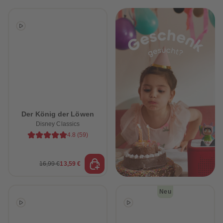
Der König der Löwen
Disney Classics
4.8
(
59
)
16,99 €
13,59 €
Neu