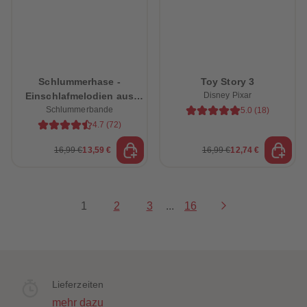
Schlummerhase -
Toy Story 3
Einschlafmelodien aus
Disney Pixar
dem Schlummerwald
Schlummerbande
5.0
(
18
)
4.7
(
72
)
16,99 €
13,59 €
16,99 €
12,74 €
1
2
3
...
16
Lieferzeiten
mehr dazu