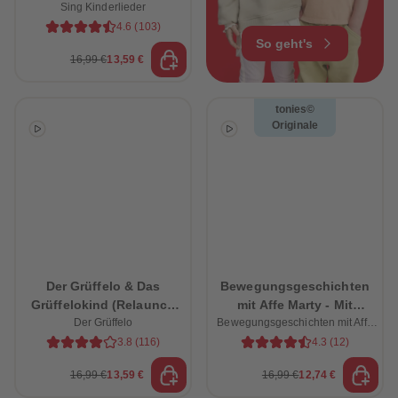
Sing Kinderlieder
Bauernhof
4.6
(
103
)
So geht's
16,99 €
13,59 €
tonies©
Originale
Der Grüffelo & Das
Bewegungsgeschichten
Grüffelokind (Relaunch
mit Affe Marty - Mit
Der Grüffelo
2026)
Bewegungsgeschichten mit Affe
lustigen Übungen zum
Marty
Mitspielen
3.8
(
116
)
4.3
(
12
)
16,99 €
13,59 €
16,99 €
12,74 €