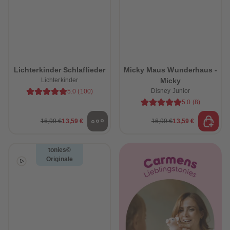
Lichterkinder Schlaflieder
Micky Maus Wunderhaus -
Lichterkinder
Micky
Disney Junior
5.0
(
100
)
5.0
(
8
)
16,99 €
13,59 €
16,99 €
13,59 €
tonies©
Originale