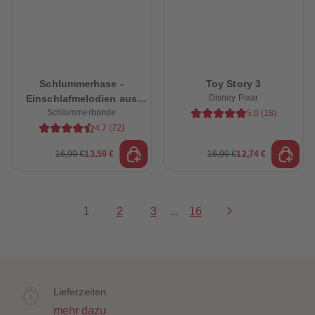
Schlummerhase -
Toy Story 3
Einschlafmelodien aus
Disney Pixar
dem Schlummerwald
Schlummerbande
5.0
(
18
)
4.7
(
72
)
16,99 €
13,59 €
16,99 €
12,74 €
1
2
3
...
16
Lieferzeiten
mehr dazu