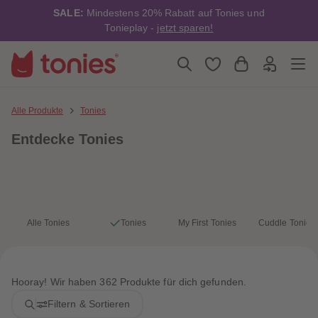
4
4
SALE:
Mindestens 20% Rabatt auf Tonies und
5
5
6
6
Tonieplay -
jetzt sparen!
7
7
8
8
9
9
10
10
11
11
12
12
13
13
Alle Produkte
Tonies
14
14
15
15
Entdecke Tonies
16
16
17
17
18
18
19
19
20
20
21
21
22
22
23
23
Alle Tonies
Tonies
My First Tonies
Cuddle Tonies
24
24
25
25
26
26
27
27
28
28
Hooray! Wir haben 362 Produkte für dich gefunden.
29
29
30
30
Filtern & Sortieren
31
31