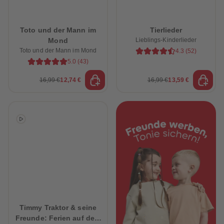
88
88
89
89
90
90
91
91
Toto und der Mann im
Tierlieder
92
92
Mond
Lieblings-Kinderlieder
93
93
94
94
Toto und der Mann im Mond
4.3
(
52
)
95
95
5.0
(
43
)
96
96
97
97
16,99 €
12,74 €
16,99 €
13,59 €
98
98
99
99
99+
99+
Timmy Traktor & seine
Freunde: Ferien auf dem