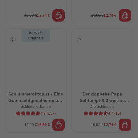
16,99 €
12,74 €
16,99 €
12,74 €
tonies©
Originale
Schlummeroktopus - Eine
Der doppelte Papa
Gutenachtgeschichte aus
Schlumpf & 3 weitere
Schlummerbande
dem Ozean
schlumpfige Abenteuer
Die Schlümpfe
4.9
(
157
)
4.7
(
15
)
16,99 €
13,59 €
16,99 €
12,74 €