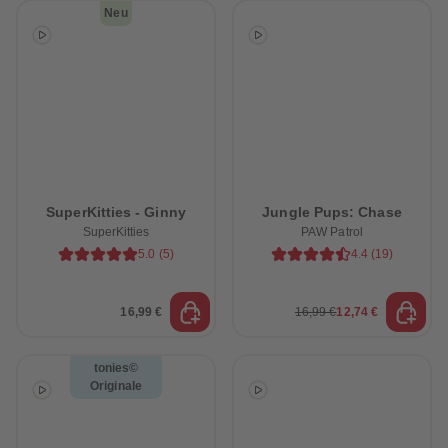
Neu
SuperKitties - Ginny
Jungle Pups: Chase
SuperKitties
PAW Patrol
5.0
(
5
)
4.4
(
19
)
16,99 €
16,99 €
12,74 €
tonies©
Originale