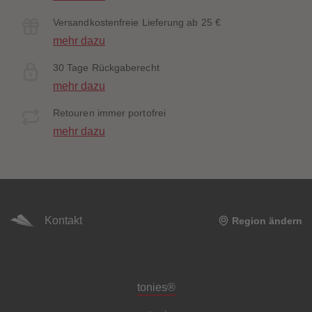
Versandkostenfreie Lieferung ab 25 €
mehr dazu
30 Tage Rückgaberecht
mehr dazu
Retouren immer portofrei
mehr dazu
Kontakt
Region ändern
Meta-Navigation Footer
tonies®