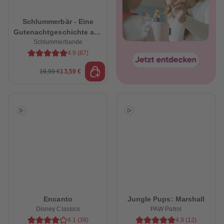
Schlummerbär - Eine
Gutenachtgeschichte aus
dem Schlummerwald
Schlummerbande
4.9
(
87
)
16,99 €
13,59 €
heiten
Encanto
Jungle Pups: Marshall
Disney Classics
PAW Patrol
4.1
(
39
)
4.9
(
12
)