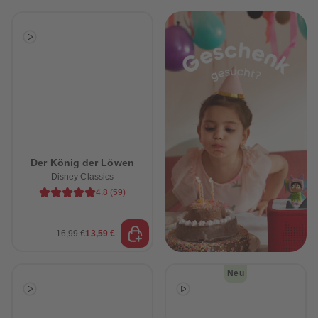
Der König der Löwen
Disney Classics
4.8
(
59
)
16,99 €
13,59 €
Neu