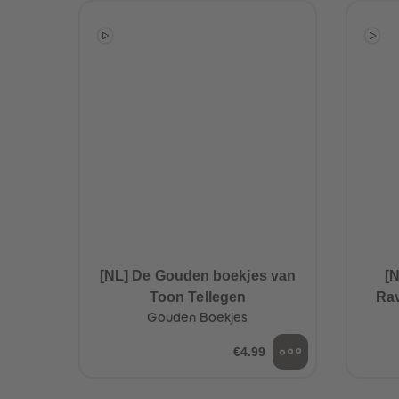
[NL] De Gouden boekjes van
[N
Toon Tellegen
Rav
Gouden Boekjes
€4.99