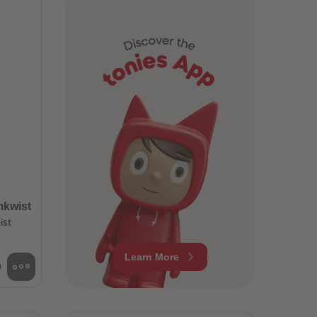
73
73
74
74
75
75
76
76
77
77
78
78
79
79
80
80
81
81
82
82
83
83
84
84
85
85
86
86
87
87
mkwist
88
88
ist
89
89
90
90
Learn More
91
91
9
92
92
93
93
94
94
95
95