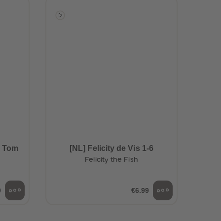
96
96
97
97
98
98
99
99
99+
99+
n Tom
[NL] Felicity de Vis 1-6
Felicity the Fish
9
€6.99