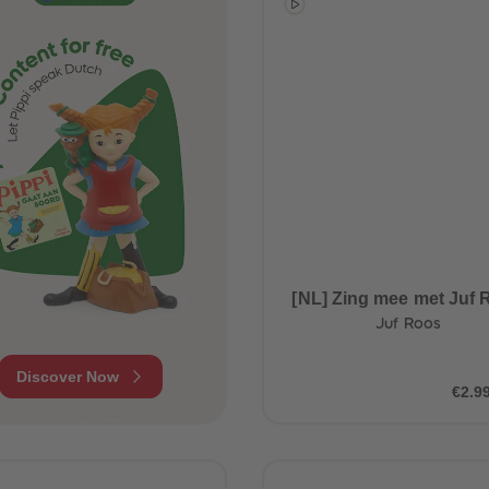
[NL] Zing mee met Juf 
Juf Roos
Discover Now
€2.9