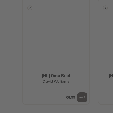
[NL] Oma Boef
[N
David Walliams
€6.99