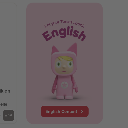
ik en
elle
English Content
9