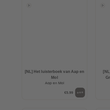
[NL] Het luisterboek van Aap en
[NL
Mol
Gr
Aap en Mol
€5.99