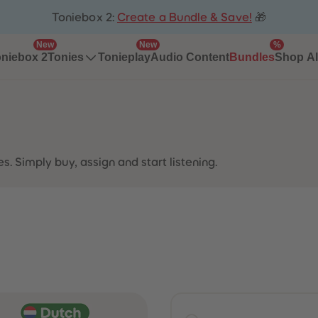
Toniebox 2:
Create a Bundle & Save!
🎁
New
New
%
niebox 2
Tonieplay
Audio Content
Bundles
Tonies
Shop Al
. Simply buy, assign and start listening.