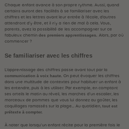
60
60
Chaque enfant avance à son propre rythme. Aussi, quand
61
61
62
62
certains auront des facilités à se familiariser avec les
63
63
chiffres et les lettres avant leur entrée à l'école, d'autres
64
64
attendront d'y être, et il n'y a rien de mal à cela. Vous,
65
65
66
66
parents, avez la possibilité de les accompagner sur ce
67
67
des premiers apprentissages.
fabuleux chemin
Alors, par où
68
68
commencer ?
69
69
70
70
71
71
Se familiariser avec les chiffres
72
72
73
73
74
74
L'apprentissage des chiffres passe avant tout par la
75
75
76
76
communication à voix haute.
On peut évoquer les chiffres
77
77
dans une multitude de contextes pour habituer un enfant à
78
78
les entendre, puis à les utiliser. Par exemple, en comptant
79
79
80
80
ses orteils le matin au réveil, les marches d'un escalier, les
81
81
morceaux de pommes que vous lui donnez au goûter, les
82
82
tout est
coquillages ramassés sur la plage… Au quotidien,
83
83
prétexte à compter.
84
84
85
85
86
86
À noter que lorsqu'un enfant récite pour la première fois le
87
87