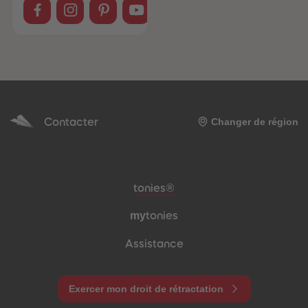
Contacter
Changer de région
Pied de page de méta-navigation
tonies®
my
tonies
Assistance
Exercer mon droit de rétractation