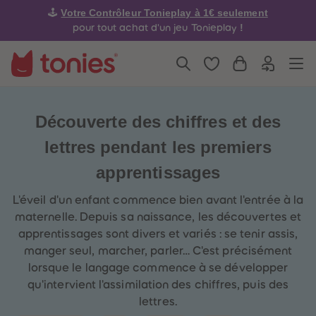
4
4
Votre Contrôleur Tonieplay à 1€ seulement
🕹️
5
5
6
6
!
pour tout achat d'un jeu Tonieplay
7
7
8
8
9
9
10
10
11
11
12
12
13
13
14
14
Découverte des chiffres et des
15
15
16
16
lettres pendant les premiers
17
17
18
18
apprentissages
19
19
20
20
21
21
L'éveil d'un enfant commence bien avant l'entrée à la
22
22
maternelle. Depuis sa naissance, les découvertes et
23
23
24
24
apprentissages sont divers et variés : se tenir assis,
25
25
manger seul, marcher, parler… C'est précisément
26
26
27
27
lorsque le langage commence à se développer
28
28
qu'intervient l'assimilation des chiffres, puis des
29
29
30
30
lettres.
31
31