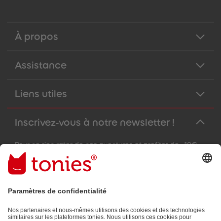
À propos
Assistance
Liens utiles
Inscrivez-vous à notre newsletter !
Pour ne rien rater de nos aventures et profiter de -10€
sur votre prochaine commande !
Adresse e-mail
En validant, vous acceptez de recevoir des e-mails personnalisés
grâce aux informations que vous nous avez fournies (par ex.
données de votre compte) et aux données d'utilisation partagées