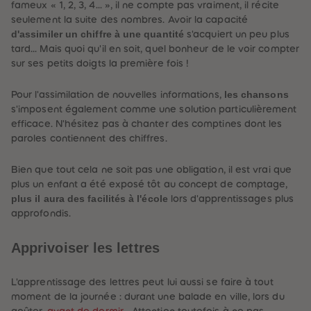
88
88
fameux
«
1, 2, 3, 4…
»
, il ne compte pas vraiment, il récite
89
89
seulement la suite des nombres. Avoir la capacité
90
90
d'assimiler un chiffre à une quantité
s'acquiert un peu plus
91
91
92
92
tard… Mais quoi qu'il en soit, quel bonheur de le voir compter
93
93
sur ses petits doigts la première fois !
94
94
95
95
96
96
les chansons
Pour l'assimilation de nouvelles informations,
97
97
s'imposent également comme une solution particulièrement
98
98
efficace. N'hésitez pas à chanter des comptines dont les
99
99
99+
99+
paroles contiennent des chiffres.
Bien que tout cela ne soit pas une obligation, il est vrai que
plus un enfant a été exposé tôt au concept de comptage,
plus il aura des facilités à l'école
lors d'apprentissages plus
approfondis.
Apprivoiser les lettres
L'apprentissage des lettres peut lui aussi se faire à tout
moment de la journée : durant une balade en ville, lors du
goûter,
avant de dormir
… Attention toutefois à ne pas