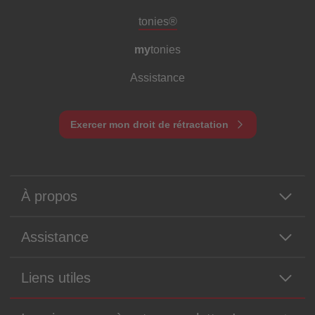
Pied de page de méta-navigation
tonies®
my
tonies
Assistance
Exercer mon droit de rétractation
À propos
Assistance
Liens utiles