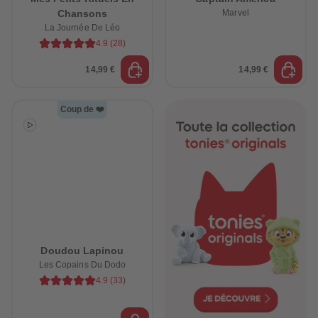
Chansons
Marvel
La Journée De Léo
4.9
(
28
)
14,99 €
14,99 €
Coup de ❤️
Doudou Lapinou
Les Copains Du Dodo
4.9
(
33
)