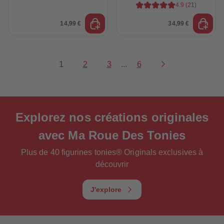
4.9
(
21
)
14,99 €
34,99 €
1
2
3
...
6
Explorez
nos créations originales
avec Ma Roue Des Tonies
Plus de 40 figurines tonies® Originals exclusives à
découvrir
J'explore