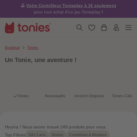
4
4
🕹️
Votre Contrôleur Tonieplay à 1€ seulement
5
5
6
6
pour tout achat d'un jeu Tonieplay
!
7
7
8
8
9
9
10
10
11
11
12
12
13
13
Boutique
Tonies
14
14
15
15
Un Tonie, une
aventure !
16
16
17
17
18
18
19
19
20
20
21
21
22
22
23
23
Tonies
Nouveautés
tonies® Originals
Tonies-Câlins
24
24
25
25
26
26
27
27
28
28
29
29
Hourra ! Nous avons trouvé 249 produits pour vous.
30
30
31
31
Top Filtres
Dès 3 ans
Disney
Comptines & Musique