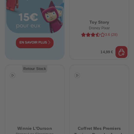
Toy Story
Disney Pixar
3.6
(
28
)
14,99 €
Retour Stock
Winnie L'Ourson
Coffret Mes Premiers