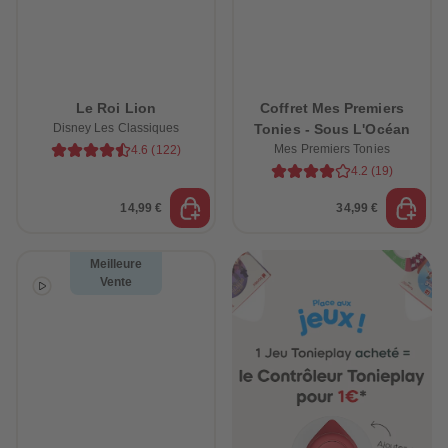
88
88
89
89
90
90
91
91
92
92
93
93
94
94
Le Roi Lion
Coffret Mes Premiers
95
95
Disney Les Classiques
Tonies - Sous L'Océan
96
96
97
97
Mes Premiers Tonies
4.6
(
122
)
98
98
4.2
(
19
)
99
99
99+
99+
14,99 €
34,99 €
Meilleure
Vente