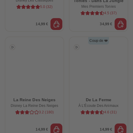
Disney Les Classiques
Tonies - Dans La Jungle
Mes Premiers Tonies
5.0
(
32
)
4.5
(
37
)
14,99 €
34,99 €
Coup de ❤️
La Reine Des Neiges
De La Ferme
Disney La Reine Des Neiges
À L'Écoute Des Animaux
3.2
(
180
)
4.6
(
31
)
e-trottez avec nos
ssoires !
14,99 €
14,99 €