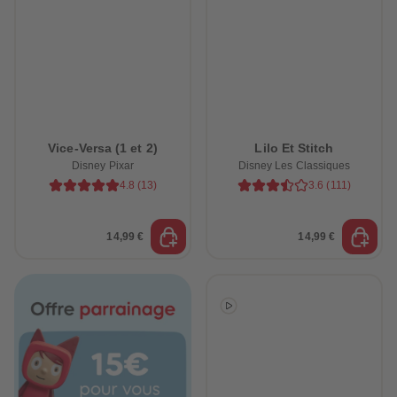
Vice-Versa (1 et 2)
Lilo Et Stitch
Disney Pixar
Disney Les Classiques
4.8
(
13
)
3.6
(
111
)
14,99 €
14,99 €