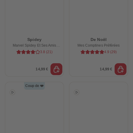
Spidey
De Noël
Marvel Spidey Et Ses Amis
Mes Comptines Préférées
Extraordinaires
3.8
(
21
)
4.9
(
29
)
14,99 €
14,99 €
Coup de ❤️