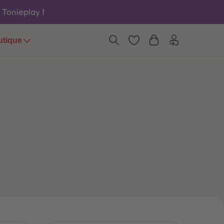
6
6
u Tonieplay
!
7
7
8
8
9
9
utique
10
10
11
11
12
12
13
13
14
14
15
15
16
16
17
17
18
18
19
19
20
20
21
21
22
22
23
23
24
24
25
25
26
26
27
27