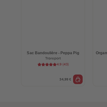
Sac Bandoulière - Peppa Pig
Organi
Transport
4.9
(
43
)
uête
Globe-trottez
a
avec nos
accessoires !
34,99 €