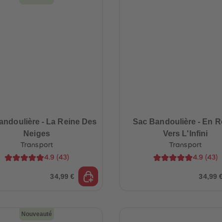
andoulière - La Reine Des
Sac Bandoulière - En R
Neiges
Vers L'Infini
Transport
Transport
4.9
(
43
)
4.9
(
43
)
34,99 €
34,99 
Nouveauté