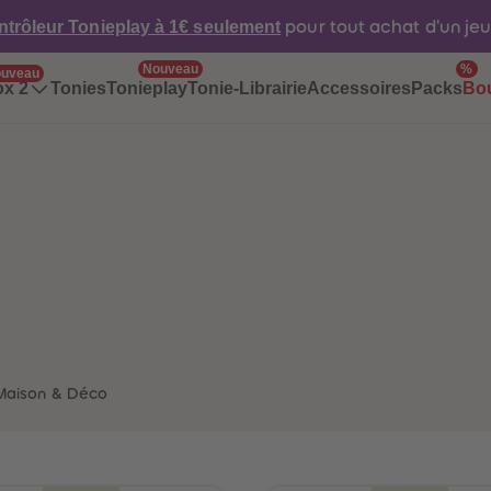
ntrôleur Tonieplay à 1€ seulement
pour tout achat d'un je
Nouveau
%
uveau
Tonies
Tonieplay
Tonie-Librairie
Accessoires
Packs
ox 2
Bo
Maison & Déco