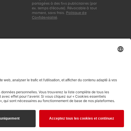
partagées à des fins publicitaires (par
ex. temps d'écoute). Révocable à tout
moment, sans frais.
Politique de
Confidentialité
.
telligence artificielle (générative) est expressément