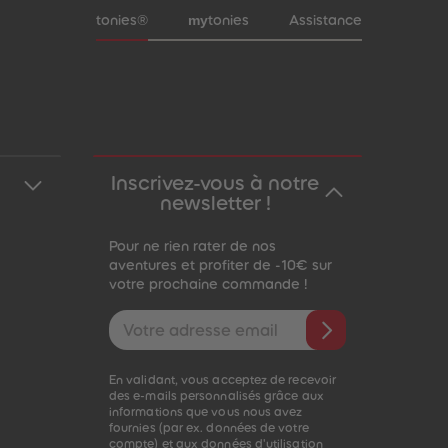
Pied de page de méta-navigation
my
tonies®
tonies
Assistance
Inscrivez-vous à notre
newsletter !
Pour ne rien rater de nos
aventures et profiter de -10€ sur
votre prochaine commande !
Adresse e-mail
En validant, vous acceptez de recevoir
des e-mails personnalisés grâce aux
informations que vous nous avez
fournies (par ex. données de votre
compte) et aux données d'utilisation