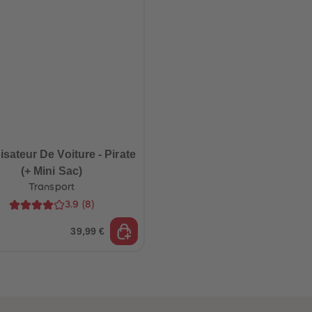
sateur De Voiture - Pirate
(+ Mini Sac)
Transport
3.9
(
8
)
39,99 €