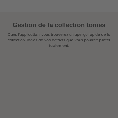
88
88
89
89
90
90
91
91
92
92
93
93
Gestion de la collection tonies
94
94
95
95
Dans l'application, vous trouverez un aperçu rapide de la
96
96
97
97
collection Tonies de vos enfants que vous pourrez piloter
98
98
facilement.
99
99
99+
99+