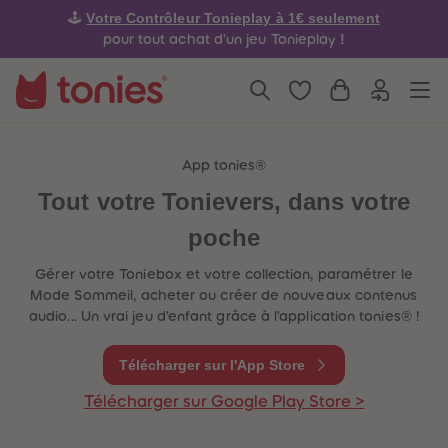
4
4
Votre Contrôleur Tonieplay à 1€ seulement
🕹️
5
5
6
6
!
pour tout achat d'un jeu Tonieplay
7
7
8
8
9
9
10
10
11
11
12
12
13
13
14
14
App tonies®
15
15
Tout votre Tonievers, dans votre
16
16
17
17
18
18
poche
19
19
20
20
Gérer votre Toniebox et votre collection, paramétrer le
21
21
22
22
Mode Sommeil, acheter ou créer de nouveaux contenus
23
23
audio... Un vrai jeu d'enfant grâce à l'application tonies® !
24
24
25
25
26
26
Télécharger sur l'App Store
27
27
28
28
Télécharger sur Google Play Store >
29
29
30
30
31
31