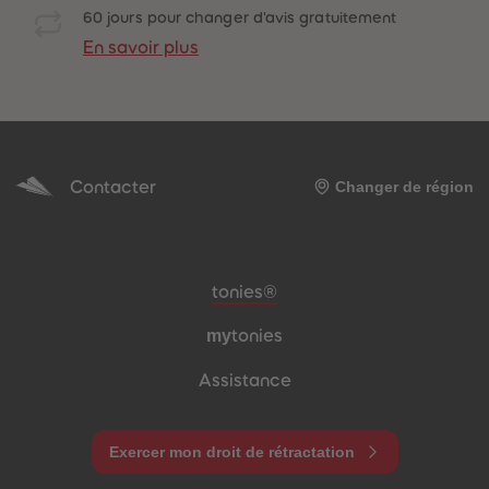
60 jours pour changer d'avis gratuitement
En savoir plus
Contacter
Changer de région
Pied de page de méta-navigation
tonies®
my
tonies
Assistance
Exercer mon droit de rétractation