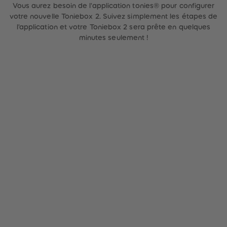
60
60
Vous aurez besoin de l'application tonies® pour configurer
61
61
votre nouvelle Toniebox 2. Suivez simplement les étapes de
62
62
63
63
l'application et votre Toniebox 2 sera prête en quelques
64
64
minutes seulement !
65
65
66
66
67
67
68
68
69
69
70
70
71
71
72
72
73
73
74
74
75
75
76
76
77
77
78
78
79
79
80
80
81
81
82
82
83
83
84
84
85
85
86
86
87
87