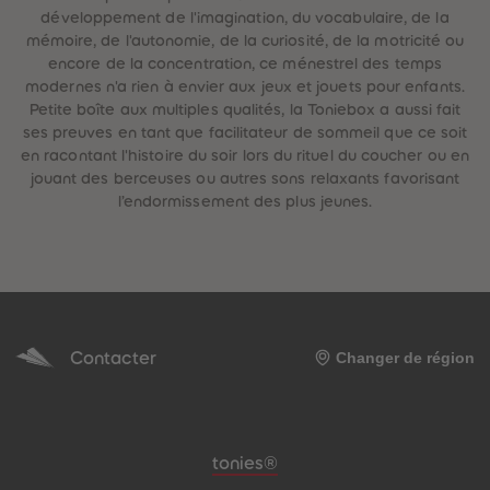
développement de l'imagination, du vocabulaire, de la
mémoire, de l'autonomie, de la curiosité, de la motricité ou
encore de la concentration, ce ménestrel des temps
modernes n'a rien à envier aux jeux et jouets pour enfants.
Petite boîte aux multiples qualités, la Toniebox a aussi fait
ses preuves en tant que facilitateur de sommeil que ce soit
be-trottez avec
en racontant l'histoire du soir lors du rituel du coucher ou en
accessoires !
jouant des berceuses ou autres sons relaxants favorisant
l’endormissement des plus jeunes.
Contacter
Changer de région
Pied de page de méta-navigation
tonies®