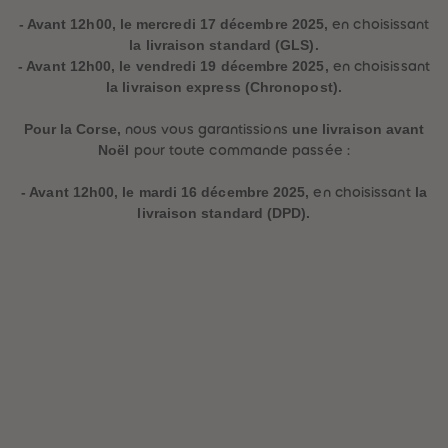
32
32
33
33
- Avant 12h00, le mercredi 17 décembre 2025,
en choisissant
34
34
la livraison standard (GLS).
35
35
- Avant 12h00, le vendredi 19 décembre 2025,
en choisissant
36
36
37
37
la livraison express (Chronopost).
38
38
39
39
Pour la Corse,
une livraison avant
nous vous garantissions
40
40
41
41
Noël
pour toute commande passée :
42
42
43
43
- Avant 12h00, le mardi 16 décembre 2025,
la
en choisissant
44
44
livraison standard (DPD).
45
45
46
46
47
47
48
48
49
49
50
50
51
51
52
52
53
53
54
54
55
55
56
56
57
57
58
58
59
59