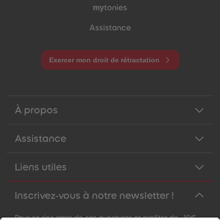
my
tonies
Assistance
Exercer mon droit de rétractation
À propos
Assistance
Liens utiles
Inscrivez-vous à notre newsletter !
Pour ne rien rater de nos aventures et profiter de -10€