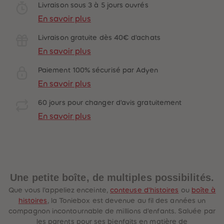
88
88
Livraison sous 3 à 5 jours ouvrés
89
89
En savoir plus
90
90
91
91
92
92
Livraison gratuite dès 40€ d'achats
93
93
94
94
En savoir plus
95
95
96
96
Paiement 100% sécurisé par Adyen
97
97
98
98
En savoir plus
99
99
99+
99+
60 jours pour changer d'avis gratuitement
En savoir plus
Une petite boîte, de multiples possibilités.
Que vous l'appeliez enceinte,
conteuse d'histoires
ou
boîte à
histoires
, la Toniebox est devenue au fil des années un
compagnon incontournable de millions d'enfants. Saluée par
les parents pour ses bienfaits en matière de