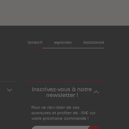
Pied de page de méta-navigation
my
tonies®
tonies
Assistance
Inscrivez-vous à notre
newsletter !
Pour ne rien rater de nos
aventures et profiter de -10€ sur
votre prochaine commande !
Adresse e-mail