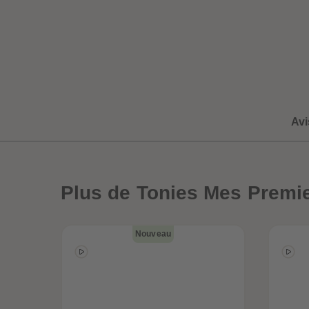
uête
Globe-trottez
Avi
a
avec nos
accessoires !
Plus
de Tonies Mes Premie
Nouveau