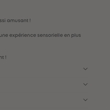
73
73
74
74
75
75
76
76
ussi amusant !
77
77
78
78
79
79
une expérience sensorielle en plus
80
80
81
81
82
82
83
83
84
84
t !
85
85
86
86
87
87
88
88
89
89
90
90
91
91
92
92
93
93
94
94
95
95