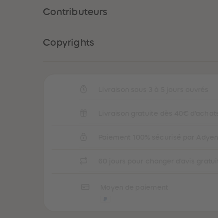
Contributeurs
Copyrights
Livraison sous 3 à 5 jours ouvrés
Livraison gratuite dès 40€ d'achat
Paiement 100% sécurisé par Adye
60 jours pour changer d'avis gratu
Moyen de paiement