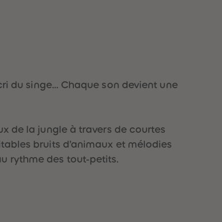
51
51
52
52
53
53
54
54
55
55
56
56
57
57
58
58
u cri du singe… Chaque son devient une
59
59
60
60
61
61
62
62
63
63
x de la jungle à travers de courtes
64
64
itables bruits d’animaux et mélodies
65
65
66
66
u rythme des tout-petits.
67
67
68
68
69
69
70
70
71
71
72
72