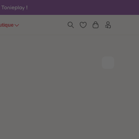
6
6
u Tonieplay
!
7
7
8
8
9
9
utique
10
10
11
11
12
12
13
13
14
14
15
15
16
16
17
17
18
18
19
19
20
20
21
21
22
22
23
23
24
24
25
25
26
26
27
27