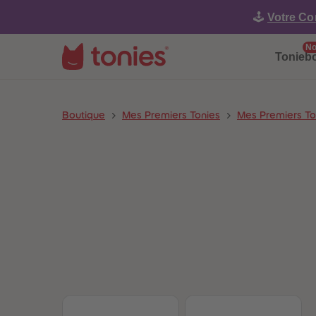
🕹️
Votre Co
No
Tonieb
Boutique
Mes Premiers Tonies
Mes Premiers To