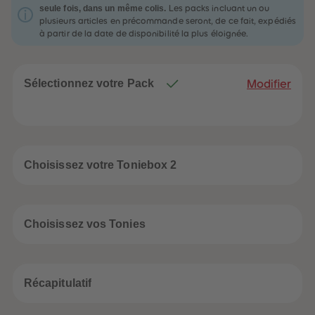
32
32
seule fois, dans un même colis.
Les packs incluant un ou
33
33
plusieurs articles en précommande seront, de ce fait, expédiés
34
34
à partir de la date de disponibilité la plus éloignée.
35
35
36
36
37
37
38
38
39
39
Sélectionnez votre Pack
Modifier
40
40
41
41
42
42
43
43
44
44
45
45
46
46
Choisissez votre Toniebox 2
47
47
48
48
49
49
50
50
51
51
Choisissez vos Tonies
52
52
53
53
54
54
55
55
56
56
Récapitulatif
57
57
58
58
59
59