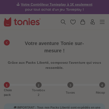
4
4
Votre Contrôleur Tonieplay à 1€ seulement
🕹️
5
5
6
6
!
pour tout achat d'un jeu Tonieplay
7
7
8
8
9
9
10
10
11
11
12
12
13
13
14
14
Votre aventure Tonie sur-
15
15
16
16
mesure !
17
17
18
18
19
19
Grâce aux Packs Liberté, composez l'aventure qui vous
20
20
21
21
ressemble.
22
22
23
23
24
24
25
25
1
2
3
4
26
26
Choix
Toniebox
27
27
Tonies
Récap
28
28
pack
2
29
29
30
30
31
31
IMPORTANT : Tous nos Packs Liberté sont expédiés en une
🚚