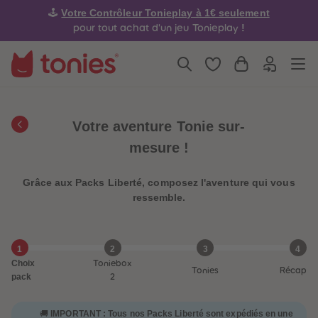
4
4
Votre Contrôleur Tonieplay à 1€ seulement
🕹️
5
5
6
6
!
pour tout achat d'un jeu Tonieplay
7
7
8
8
9
9
10
10
11
11
12
12
13
13
14
14
Votre aventure Tonie sur-
15
15
16
16
mesure !
17
17
18
18
19
19
Grâce aux Packs Liberté, composez l'aventure qui vous
20
20
21
21
ressemble.
22
22
23
23
24
24
25
25
1
2
3
4
26
26
Choix
Toniebox
27
27
Tonies
Récap
28
28
pack
2
29
29
30
30
31
31
IMPORTANT : Tous nos Packs Liberté sont expédiés en une
🚚