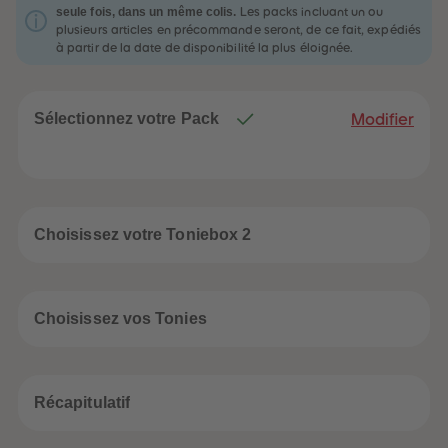
32
32
seule fois, dans un même colis.
Les packs incluant un ou
33
33
plusieurs articles en précommande seront, de ce fait, expédiés
34
34
à partir de la date de disponibilité la plus éloignée.
35
35
36
36
37
37
38
38
39
39
Sélectionnez votre Pack
Modifier
40
40
41
41
42
42
43
43
44
44
45
45
46
46
Choisissez votre Toniebox 2
47
47
48
48
49
49
50
50
51
51
Choisissez vos Tonies
52
52
53
53
54
54
55
55
56
56
Récapitulatif
57
57
58
58
59
59