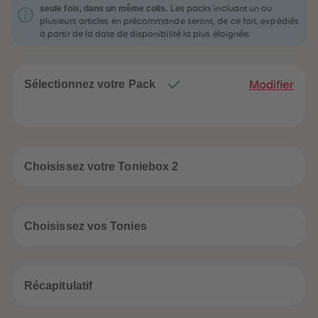
32
32
seule fois, dans un même colis.
Les packs incluant un ou
33
33
plusieurs articles en précommande seront, de ce fait, expédiés
34
34
à partir de la date de disponibilité la plus éloignée.
35
35
36
36
37
37
38
38
39
39
Sélectionnez votre Pack
Modifier
40
40
41
41
42
42
43
43
44
44
45
45
46
46
Choisissez votre Toniebox 2
47
47
48
48
49
49
50
50
51
51
Choisissez vos Tonies
52
52
53
53
54
54
55
55
56
56
Récapitulatif
57
57
58
58
59
59