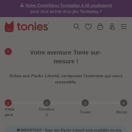
4
4
Votre Contrôleur Tonieplay à 1€ seulement
🕹️
5
5
6
6
!
pour tout achat d'un jeu Tonieplay
7
7
8
8
9
9
10
10
11
11
12
12
13
13
14
14
Votre aventure Tonie sur-
15
15
16
16
mesure !
17
17
18
18
19
19
Grâce aux Packs Liberté, composez l'aventure qui vous
20
20
21
21
ressemble.
22
22
23
23
24
24
25
25
1
2
3
4
26
26
Choix
Toniebox
27
27
Tonies
Récap
28
28
pack
2
29
29
30
30
31
31
IMPORTANT : Tous nos Packs Liberté sont expédiés en une
🚚