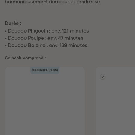
harmonieusement douceur et tendresse.
60
60
cot)
)
61
61
62
62
63
63
64
64
Durée :
65
65
66
66
• Doudou Pingouin : env. 121 minutes
67
67
• Doudou Poulpe : env. 47 minutes
68
68
69
69
• Doudou Baleine : env. 139 minutes
70
70
71
71
Ce pack comprend :
72
72
73
73
74
74
Meilleure vente
75
75
76
76
77
77
78
78
79
79
80
80
81
81
82
82
83
83
84
84
85
85
86
86
87
87