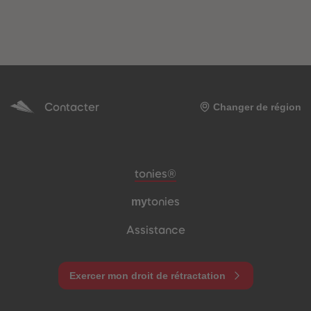
Contacter
Changer de région
Pied de page de méta-navigation
tonies®
my
tonies
Assistance
Exercer mon droit de rétractation