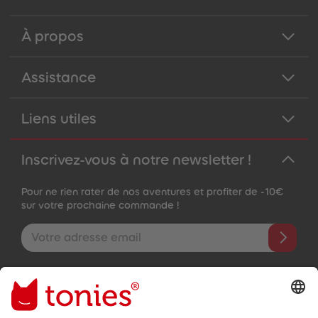
À propos
Assistance
Liens utiles
Inscrivez-vous à notre newsletter !
Pour ne rien rater de nos aventures et profiter de -10€
sur votre prochaine commande !
Adresse e-mail
En validant, vous acceptez de recevoir des e-mails personnalisés
grâce aux informations que vous nous avez fournies (par ex.
données de votre compte) et aux données d'utilisation partagées
à des fins publicitaires (par ex. temps d'écoute). Révocable à tout