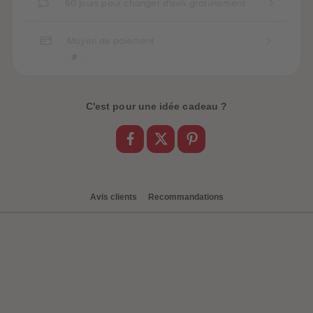
60 jours pour changer d'avis gratuitement
Moyen de paiement
C'est pour une idée cadeau ?
Avis clients
Recommandations
be-trottez avec
accessoires !