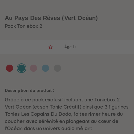
32
32
33
33
34
34
35
35
Au Pays Des Rêves (Vert Océan)
36
36
37
37
Pack Toniebox 2
38
38
39
39
40
40
41
41
Âge 1+
42
42
43
43
44
44
45
45
Au
Au
Au
Au
Au
46
46
47
47
Pay
Pay
Pay
Pay
Pay
48
48
s
s
s
s
s
49
49
50
50
Des
Des
Des
Des
Des
Description du produit :
51
51
Rêv
Rêv
Rêv
Rêv
Rêv
52
52
Grâce à ce pack exclusif incluant une Toniebox 2
53
53
es
es
es
es
es
Vert Océan (et son Tonie Créatif) ainsi que 3 figurines
54
54
(Ro
(Ver
(Ro
(Ble
(Gri
55
55
Tonies Les Copains Du Dodo, faites rimer heure du
56
56
uge
t
se
u
s
coucher avec sérénité en plongeant au cœur de
57
57
Coq
Oc
Fle
Ciel
Lun
58
58
l'Océan dans un univers audio mêlant
59
59
ueli
éan
ur)
)
e)