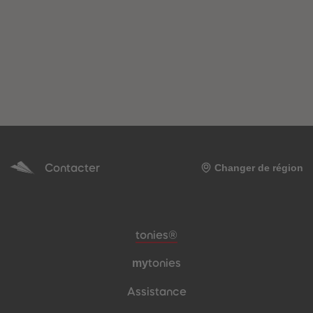
Contacter
Changer de région
Pied de page de méta-navigation
tonies®
my
tonies
Assistance