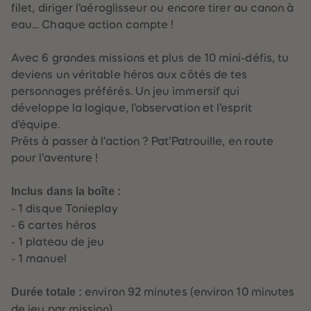
88
88
filet, diriger l’aéroglisseur ou encore tirer au canon à
89
89
eau… Chaque action compte !
90
90
91
91
92
92
Avec 6 grandes missions et plus de 10 mini-défis, tu
93
93
94
94
deviens un véritable héros aux côtés de tes
95
95
personnages préférés. Un jeu immersif qui
96
96
97
97
développe la logique, l’observation et l’esprit
98
98
d’équipe.
99
99
99+
99+
Prêts à passer à l’action ? Pat’Patrouille, en route
pour l’aventure !
Inclus dans la boîte :
- 1 disque Tonieplay
- 6 cartes héros
- 1 plateau de jeu
- 1 manuel
Durée totale :
environ 92 minutes (environ 10 minutes
de jeu par mission)