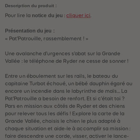
60
60
Description du produit :
61
61
62
62
Pour lire la
notice du jeu
:
cliquer ici
.
63
63
64
64
65
65
Présentation du jeu :
66
66
67
67
« Pat’Patrouille, rassemblement ! »
68
68
69
69
70
70
Une avalanche d’urgences s’abat sur la Grande
71
71
Vallée : le téléphone de Ryder ne cesse de sonner !
72
72
73
73
74
74
Entre un éboulement sur les rails, le bateau du
75
75
76
76
capitaine Turbot échoué, un bébé dauphin égaré ou
77
77
encore un incendie dans le labyrinthe de maïs… La
78
78
79
79
Pat’Patrouille a besoin de renfort. Et si c’était toi ?
80
80
Pars en mission aux côtés de Ryder et des chiens
81
81
82
82
pour relever tous les défis ! Explore la carte de la
83
83
Grande Vallée, choisis le chien le plus adapté à
84
84
85
85
chaque situation et aide-le à accomplir sa mission :
86
86
faire descendre une corde, visser, activer le lance-
87
87