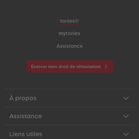
Pied de page de méta-navigation
tonies®
my
tonies
Assistance
Exercer mon droit de rétractation
À propos
Assistance
Liens utiles