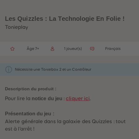
32
32
33
33
34
34
35
35
Les Quizzles : La Technologie En Folie !
36
36
37
37
Tonieplay
38
38
39
39
40
40
41
41
Âge 7+
1 joueur(s)
Français
42
42
43
43
44
44
45
45
Nécessite une Toniebox 2 et un Contrôleur
46
46
47
47
48
48
49
49
Description du produit :
50
50
51
51
Pour lire la
notice du jeu
:
cliquer ici
.
52
52
53
53
54
54
Présentation du jeu :
55
55
56
56
Alerte générale dans la galaxie des Quizzles : tout
57
57
est à l’arrêt !
58
58
59
59