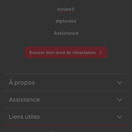
Pied de page de méta-navigation
tonies®
my
tonies
Assistance
Exercer mon droit de rétractation
À propos
Assistance
Liens utiles