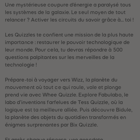
60
60
Une mystérieuse coupure d’énergie a paralysé tous
61
61
62
62
les systèmes de la galaxie. Le seul moyen de tout
63
63
relancer ? Activer les circuits du savoir grâce à… toi !
64
64
65
65
66
66
Les Quizzles te confient une mission de la plus haute
67
67
68
68
importance : restaurer le pouvoir technologique de
69
69
leur monde. Pour cela, tu devras répondre à 500
70
70
71
71
questions palpitantes sur les merveilles de la
72
72
technologie !
73
73
74
74
75
75
Prépare-toi à voyager vers Wizz, la planète du
76
76
77
77
mouvement où tout ce qui roule, vole et plonge
78
78
prend vie avec Whee Quizzle. Explore Fabulabo, le
79
79
80
80
labo d’inventions farfelues de Tess Quizzle, où la
81
81
logique est ta meilleure alliée. Puis découvre Bidule,
82
82
83
83
la planète des objets du quotidien transformés en
84
84
énigmes surprenantes par Bix Quizzle.
85
85
86
86
87
87
Et après chaque réponse, une anecdote