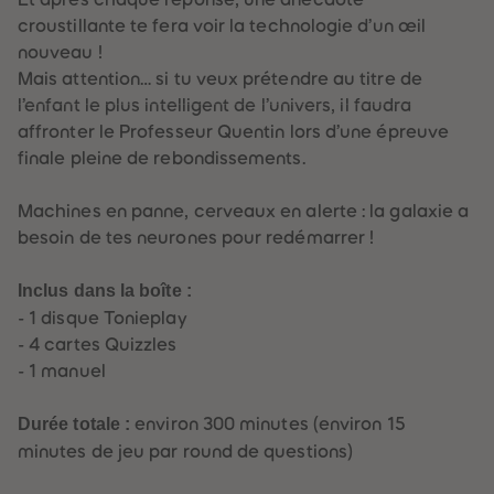
88
88
89
89
croustillante te fera voir la technologie d’un œil
90
90
nouveau !
91
91
92
92
Mais attention… si tu veux prétendre au titre de
93
93
l’enfant le plus intelligent de l’univers, il faudra
94
94
95
95
affronter le Professeur Quentin lors d’une épreuve
96
96
finale pleine de rebondissements.
97
97
98
98
99
99
Machines en panne, cerveaux en alerte : la galaxie a
99+
99+
besoin de tes neurones pour redémarrer !
Inclus dans la boîte :
- 1 disque Tonieplay
- 4 cartes Quizzles
- 1 manuel
Durée totale :
environ 300 minutes (environ 15
minutes de jeu par round de questions)