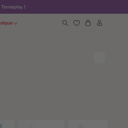
6
6
u Tonieplay
!
7
7
8
8
9
9
utique
10
10
11
11
12
12
13
13
14
14
15
15
16
16
17
17
18
18
19
19
20
20
21
21
22
22
23
23
24
24
25
25
26
26
27
27