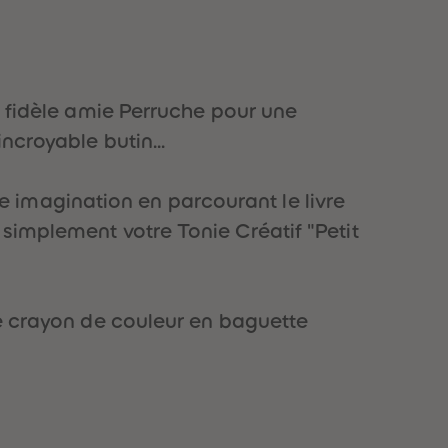
51
51
52
52
53
53
54
54
55
55
a fidèle amie Perruche pour une
56
56
57
57
ncroyable butin...
58
58
59
59
60
60
tre imagination en parcourant le livre
61
61
simplement votre Tonie Créatif "Petit
62
62
63
63
64
64
65
65
66
66
re crayon de couleur en baguette
67
67
68
68
69
69
70
70
71
71
72
72