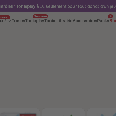
ntrôleur Tonieplay à 1€ seulement
pour tout achat d'un je
Nouveau
%
uveau
Tonies
Tonieplay
Tonie-Librairie
Accessoires
Packs
ox 2
Bo