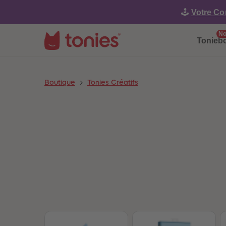
🕹️
Votre Co
No
Tonieb
Boutique
Tonies Créatifs