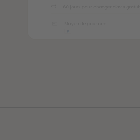
60 jours pour changer d'avis gratu
Moyen de paiement
uête
Globe-trottez
a
avec nos
accessoires !