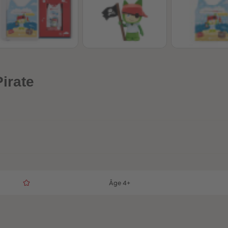
irate
Âge 4+