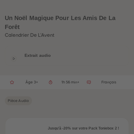
32
32
33
33
34
34
35
35
Un Noël Magique Pour Les Amis De La
36
36
37
37
Forêt
38
38
Calendrier De L'Avent
39
39
40
40
41
41
42
42
43
43
Extrait audio
44
44
45
45
46
46
47
47
48
48
Âge 3+
1h 56 min+
Français
49
49
50
50
51
51
52
52
Pièce Audio
53
53
54
54
55
55
56
56
57
57
58
58
Jusqu'à -20% sur votre Pack Toniebox 2 !
59
59