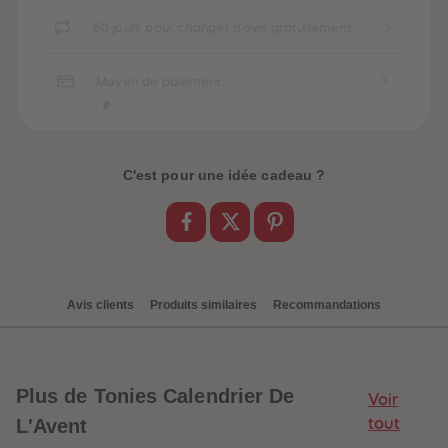
60 jours pour changer d'avis gratuitement
Moyen de paiement
C'est pour une idée cadeau ?
Avis clients
Produits similaires
Recommandations
Plus
de Tonies Calendrier De
be-trottez avec
Voir
accessoires !
L'Avent
tout