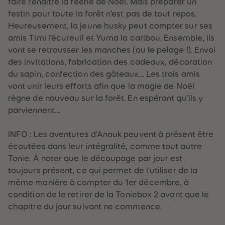
faire renaître la féérie de Noël. Mais préparer un
88
88
89
89
festin pour toute la forêt n’est pas de tout repos.
90
90
Heureusement, la jeune husky peut compter sur ses
91
91
92
92
amis Timi l’écureuil et Yuma la caribou. Ensemble, ils
93
93
vont se retrousser les manches (ou le pelage !). Envoi
94
94
95
95
des invitations, fabrication des cadeaux, décoration
96
96
du sapin, confection des gâteaux… Les trois amis
97
97
98
98
vont unir leurs efforts afin que la magie de Noël
99
99
règne de nouveau sur la forêt. En espérant qu’ils y
99+
99+
parviennent…
INFO : Les aventures d'Anouk peuvent à présent être
écoutées dans leur intégralité, comme tout autre
Tonie. À noter que le découpage par jour est
toujours présent, ce qui permet de l'utiliser de la
même manière à compter du 1er décembre, à
condition de le retirer de la Toniebox 2 avant que le
chapitre du jour suivant ne commence.