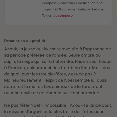
60
60
Composez votre Pack Liberté et obtenez
61
61
62
62
jusqu'à -20% sur votre Toniebox 2 et vos
63
63
Tonies.
Je compose
64
64
65
65
66
66
67
67
68
68
69
69
Description du produit :
70
70
71
71
Anouk, la jeune husky est surexcitée à l’approche de
72
72
sa période préférée de l’année. Seule ombre au
73
73
74
74
sapin, la neige qui se fait attendre. Pas un seul flocon
75
75
à l’horizon, uniquement des trombes d’eau. Mais pas
76
76
77
77
de quoi jouer les trouble-fêtes, n’est-ce pas ?
78
78
Malheureusement, l’esprit de Noël semble lui aussi
79
79
80
80
s’être fait la malle... Les animaux de la forêt n’ont
81
81
aucune envie de célébrer la nuit tant attendue.
82
82
83
83
84
84
Ne pas fêter Noël ? Impossible ! Anouk se lance donc
85
85
86
86
la mission d’organiser la plus belle des fêtes pour
87
87