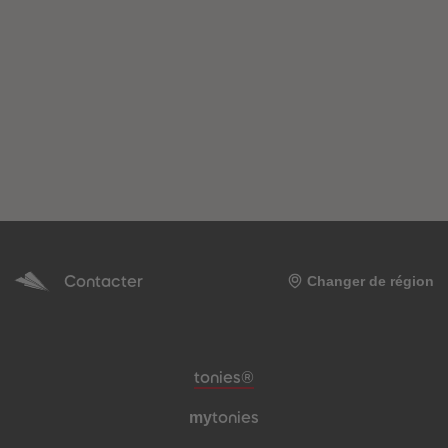
Contacter
Changer de région
Pied de page de méta-navigation
tonies®
my
tonies