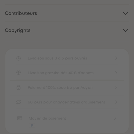
88
88
89
89
90
90
Contributeurs
91
91
92
92
93
93
94
94
Copyrights
95
95
96
96
97
97
98
98
99
99
Livraison sous 3 à 5 jours ouvrés
99+
99+
Livraison gratuite dès 40€ d'achats
Paiement 100% sécurisé par Adyen
60 jours pour changer d'avis gratuitement
Moyen de paiement