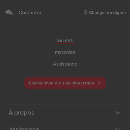
Contacter
Changer de région
Pied de page de méta-navigation
tonies®
my
tonies
Assistance
Exercer mon droit de rétractation
À propos
Assistance