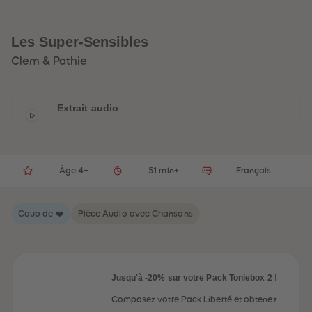
32
32
33
33
34
34
35
35
Les Super-Sensibles
36
36
37
37
Clem & Pathie
38
38
39
39
40
40
41
41
Extrait audio
42
42
43
43
44
44
45
45
46
46
47
47
Âge 4+
51 min+
Français
48
48
49
49
50
50
Coup de ❤️
Pièce Audio avec Chansons
51
51
52
52
53
53
54
54
55
55
56
56
Jusqu'à -20% sur votre Pack Toniebox 2 !
57
57
58
58
Composez votre Pack Liberté et obtenez
59
59