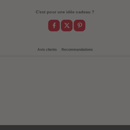
C'est pour une idée cadeau ?
Avis clients
Recommandations
be-trottez avec
accessoires !