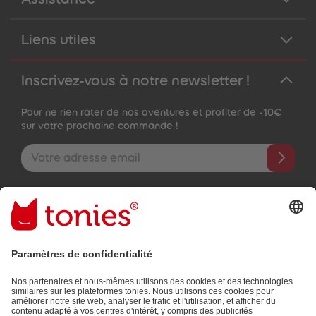
Liens utiles
Inscrivez-vous à notre newsletter !
Pour ne rien rater de nos aventures et profiter de -10€
sur votre prochaine commande !
Adresse e-mail
En validant, vous acceptez de recevoir des e-mails personnalisés
grâce aux informations que vous nous avez fournies (par ex.
données de votre compte) et aux données d'utilisation partagées
à des fins publicitaires (par ex. temps d'écoute). Révocable à tout
moment, sans frais.
Politique de Confidentialité
.
Les moyens de paiement :