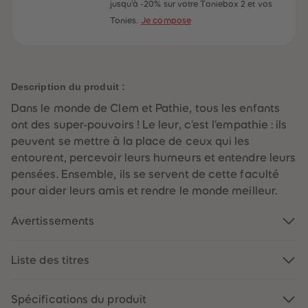
60
60
jusqu'à -20% sur votre Toniebox 2 et vos
61
61
Tonies.
Je compose
62
62
63
63
64
64
65
65
66
66
67
67
Description du produit :
68
68
69
69
Dans le monde de Clem et Pathie, tous les enfants
70
70
71
71
ont des super-pouvoirs ! Le leur, c'est l'empathie : ils
72
72
peuvent se mettre à la place de ceux qui les
73
73
74
74
entourent, percevoir leurs humeurs et entendre leurs
75
75
pensées. Ensemble, ils se servent de cette faculté
76
76
77
77
pour aider leurs amis et rendre le monde meilleur.
78
78
79
79
Avertissements
80
80
81
81
82
82
83
83
Liste des titres
84
84
85
85
86
86
Spécifications du produit
87
87