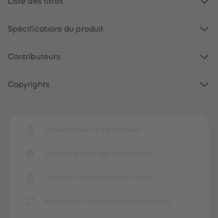
Liste des titres
88
88
89
89
90
90
91
91
Spécifications du produit
92
92
93
93
94
94
Contributeurs
95
95
96
96
97
97
98
98
Copyrights
99
99
99+
99+
Livraison sous 3 à 5 jours ouvrés
Livraison gratuite dès 40€ d'achats
Paiement 100% sécurisé par Adyen
60 jours pour changer d'avis gratuitement