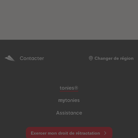
Contacter
Changer de région
Pied de page de méta-navigation
tonies®
my
tonies
Assistance
Exercer mon droit de rétractation