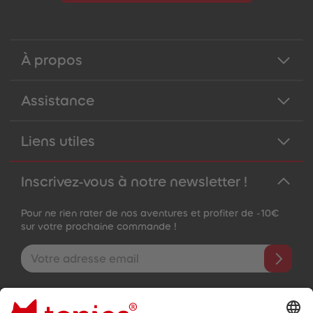
À propos
Assistance
Liens utiles
Inscrivez-vous à notre newsletter !
Pour ne rien rater de nos aventures et profiter de -10€
sur votre prochaine commande !
Adresse e-mail
En validant, vous acceptez de recevoir des e-mails personnalisés
grâce aux informations que vous nous avez fournies (par ex.