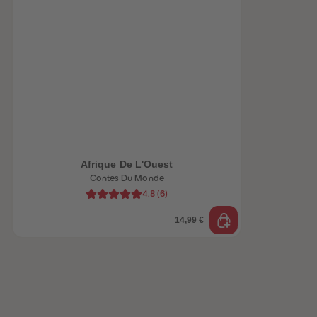
be-trottez avec
accessoires !
Afrique De L'Ouest
Contes Du Monde
4.8
(
6
)
14,99 €