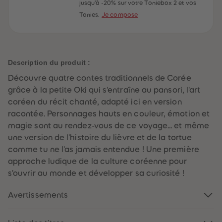
60
60
jusqu'à -20% sur votre Toniebox 2 et vos
61
61
Tonies.
Je compose
62
62
63
63
64
64
65
65
66
66
67
67
Description du produit :
68
68
69
69
Découvre quatre contes traditionnels de Corée
70
70
71
71
grâce à la petite Oki qui s'entraîne au pansori, l'art
72
72
coréen du récit chanté, adapté ici en version
73
73
74
74
racontée. Personnages hauts en couleur, émotion et
75
75
magie sont au rendez-vous de ce voyage... et même
76
76
77
77
une version de l'histoire du lièvre et de la tortue
78
78
comme tu ne l'as jamais entendue ! Une première
79
79
80
80
approche ludique de la culture coréenne pour
81
81
s'ouvrir au monde et développer sa curiosité !
82
82
83
83
84
84
Avertissements
85
85
86
86
87
87