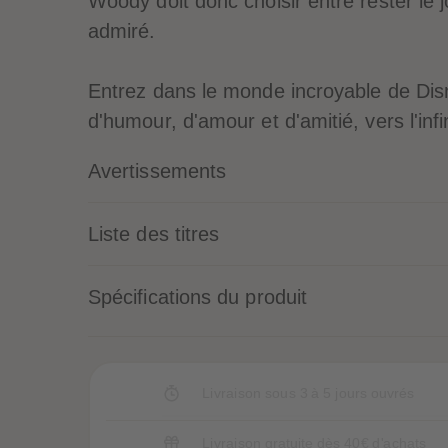
Woody doit donc choisir entre rester le 
admiré.
Entrez dans le monde incroyable de Disn
d'humour, d'amour et d'amitié, vers l'infi
Avertissements
Liste des titres
Spécifications du produit
Livraison sous 3 à 5 jours ouvrés
Livraison gratuite dès 40€ d'achats