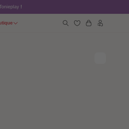
6
6
 Tonieplay
!
7
7
8
8
9
9
utique
10
10
11
11
12
12
13
13
14
14
15
15
16
16
17
17
18
18
19
19
20
20
21
21
22
22
23
23
24
24
25
25
26
26
27
27