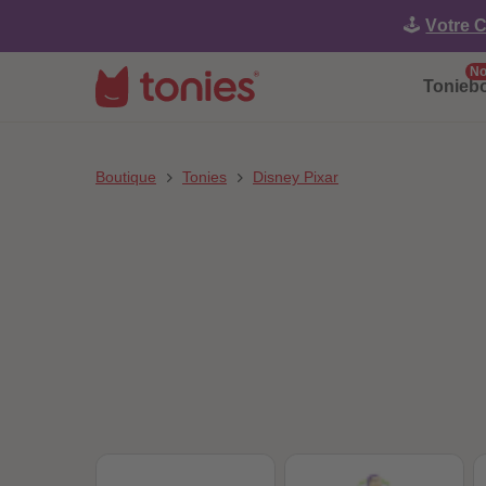
🕹️
Votre C
No
Tonieb
Boutique
Tonies
Disney Pixar