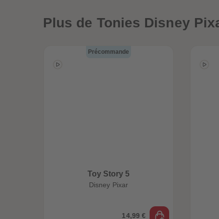
ête
Globe-trottez avec
Plus
de Tonies Disney Pix
Ligator
nos accessoires !
Précommande
Toy Story 5
Disney Pixar
14,99 €