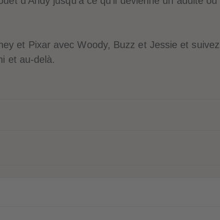
jouet d'Andy jusqu'à ce qu'il devienne un adulte ou
ey et Pixar avec Woody, Buzz et Jessie et suivez
ni et au-delà.