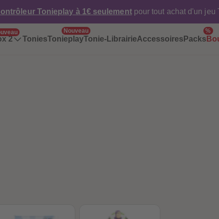
ontrôleur Tonieplay à 1€ seulement
pour tout achat d'un jeu
Nouveau
%
uveau
ox 2
Tonies
Tonieplay
Tonie-Librairie
Accessoires
Packs
Bo