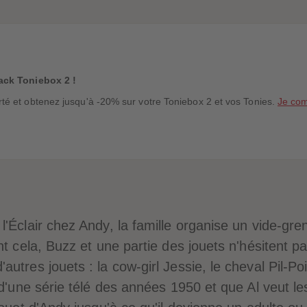
ack Toniebox 2 !
é et obtenez jusqu'à -20% sur votre Toniebox 2 et vos Tonies.
Je co
'Éclair chez Andy, la famille organise un vide-gre
nt cela, Buzz et une partie des jouets n'hésitent p
tres jouets : la cow-girl Jessie, le cheval Pil-Poil
s d'une série télé des années 1950 et que Al veu