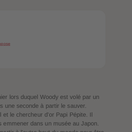
51
51
52
52
53
53
54
54
55
55
56
56
57
57
mpose
58
58
59
59
60
60
61
61
62
62
63
63
64
64
65
65
66
66
nier lors duquel Woody est volé par un
67
67
68
68
as une seconde à partir le sauver.
69
69
 et le chercheur d'or Papi Pépite. Il
70
70
71
71
t les emmener dans un musée au Japon.
72
72