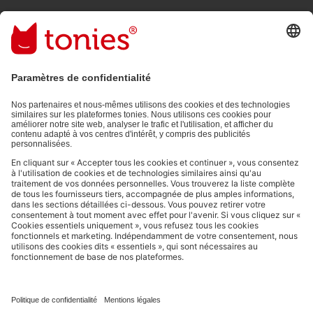
En validant, vous acceptez de recevoir des e-mails personnalisés
grâce aux informations que vous nous avez fournies (par ex. données
de votre compte) et aux données d'utilisation partagées à des fins
publicitaires (par ex. temps d'écoute). Révocable à tout moment, sans
frais.
Politique de Confidentialité
.
Les moyens de paiement :
Liens vers les réseaux sociaux
© 2026 tonies GmbH
L’exploitation du contenu issu du présent site internet pour l’exploration de
textes et de données par des systèmes d'intelligence artificielle (générative)
est expressément réservée et donc interdite, comme spécifié au point 14.4
de nos Conditions Générales d’Utilisation.