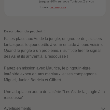
60
60
jusqu'à -20% sur votre Toniebox 2 et vos
61
61
Tonies.
Je compose
62
62
63
63
64
64
65
65
66
66
67
67
Description du produit :
68
68
69
69
Faites place aux As de la jungle, un groupe de justiciers
70
70
71
71
fantasques, toujours prêts à venir en aide à leurs voisins !
72
72
Quand la jungle a un problème, il suffit de tirer le signal
73
73
74
74
des As et ils arrivent à la rescousse !
75
75
76
76
77
77
Partez en mission avec Maurice, le pingouin-tigre
78
78
intrépide expert en arts martiaux, et ses compagnons
79
79
80
80
Miguel, Junior, Batricia et Gilbert.
81
81
82
82
83
83
Une adaptation audio de la série "Les As de la jungle à la
84
84
rescousse".
85
85
86
86
87
87
Avertissements