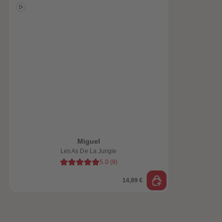
e-trottez avec nos
ssoires !
Miguel
Les As De La Jungle
5.0
(
9
)
14,99 €