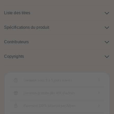
88
88
89
89
90
90
Liste des titres
91
91
92
92
93
93
94
94
Spécifications du produit
95
95
96
96
97
97
Contributeurs
98
98
99
99
99+
99+
Copyrights
Livraison sous 3 à 5 jours ouvrés
Livraison gratuite dès 40€ d'achats
Paiement 100% sécurisé par Adyen