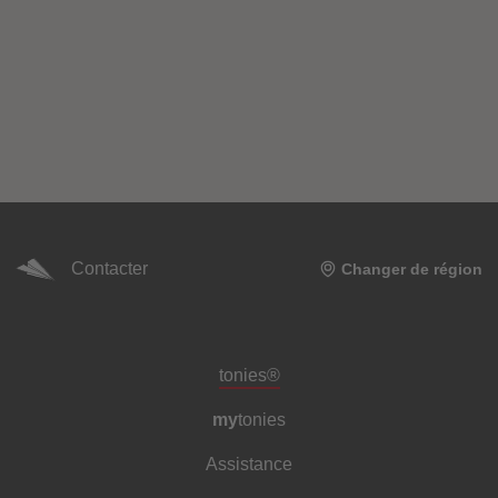
Contacter
Changer de région
Pied de page de méta-navigation
tonies®
my
tonies
Assistance