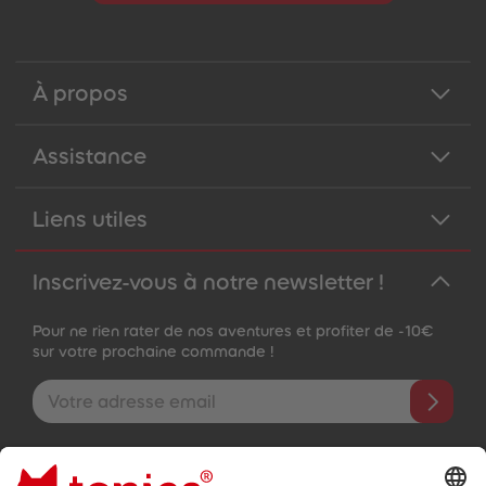
À propos
Assistance
Liens utiles
Inscrivez-vous à notre newsletter !
Pour ne rien rater de nos aventures et profiter de -10€
sur votre prochaine commande !
Adresse e-mail
En validant, vous acceptez de recevoir des e-mails personnalisés
grâce aux informations que vous nous avez fournies (par ex.