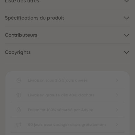
Liste des titres
88
88
89
89
90
90
91
91
Spécifications du produit
92
92
93
93
94
94
Contributeurs
95
95
96
96
97
97
98
98
Copyrights
99
99
99+
99+
Livraison sous 3 à 5 jours ouvrés
Livraison gratuite dès 40€ d'achats
Paiement 100% sécurisé par Adyen
60 jours pour changer d'avis gratuitement