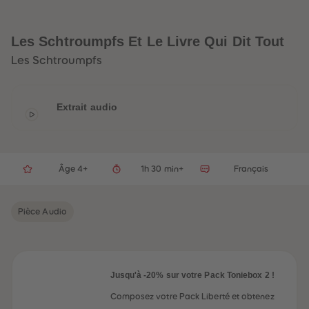
32
32
33
33
34
34
35
35
Les Schtroumpfs Et Le Livre Qui Dit Tout
36
36
37
37
Les Schtroumpfs
38
38
39
39
40
40
41
41
Extrait audio
42
42
43
43
44
44
45
45
46
46
47
47
Âge 4+
1h 30 min+
Français
48
48
49
49
50
50
Pièce Audio
51
51
52
52
53
53
54
54
55
55
56
56
Jusqu'à -20% sur votre Pack Toniebox 2 !
57
57
58
58
Composez votre Pack Liberté et obtenez
59
59