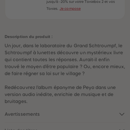
60
60
jusqu'à -20% sur votre Toniebox 2 et vos
61
61
Tonies.
Je compose
62
62
63
63
64
64
65
65
66
66
67
67
Description du produit :
68
68
69
69
Un jour, dans le laboratoire du Grand Schtroumpf, le
70
70
71
71
Schtroumpf à lunettes découvre un mystérieux livre
72
72
qui contient toutes les réponses. Aurait-il enfin
73
73
74
74
trouvé le moyen d'être populaire ? Ou, encore mieux,
75
75
de faire régner sa loi sur le village ?
76
76
77
77
78
78
Redécouvrez l'album éponyme de Peyo dans une
79
79
80
80
version audio inédite, enrichie de musique et de
81
81
bruitages.
82
82
83
83
84
84
Avertissements
85
85
86
86
87
87