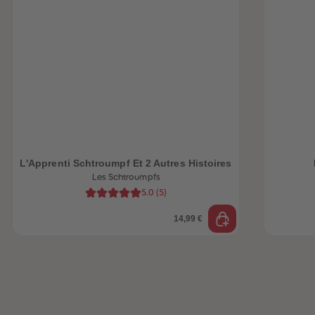
be-trottez avec
accessoires !
L'Apprenti Schtroumpf Et 2 Autres Histoires
Les Schtroumpfs
5.0
(
5
)
14,99 €