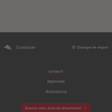
Contacter
Changer de région
Pied de page de méta-navigation
tonies®
my
tonies
Assistance
Exercer mon droit de rétractation