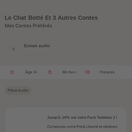
32
32
33
33
34
34
35
35
Le Chat Botté Et 3 Autres Contes
36
36
37
37
Mes Contes Préférés
38
38
39
39
40
40
41
41
Extrait audio
42
42
43
43
44
44
45
45
46
46
47
47
Âge 3+
60 min+
Français
48
48
49
49
50
50
Pièce Audio
51
51
52
52
53
53
54
54
55
55
56
56
Jusqu'à -20% sur votre Pack Toniebox 2 !
57
57
58
58
Composez votre Pack Liberté et obtenez
59
59