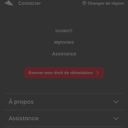
Contacter
Changer de région
Pied de page de méta-navigation
tonies®
my
tonies
Assistance
Exercer mon droit de rétractation
À propos
Assistance