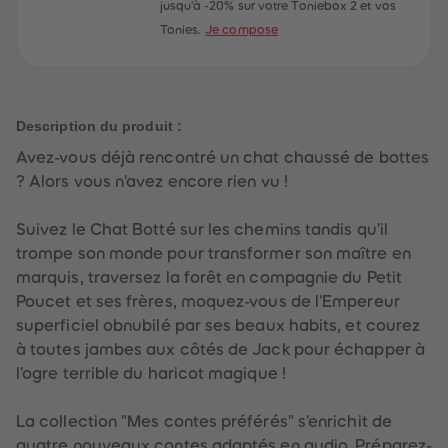
60
60
jusqu'à -20% sur votre Toniebox 2 et vos
61
61
Tonies.
Je compose
62
62
63
63
64
64
65
65
66
66
67
67
Description du produit :
68
68
69
69
Avez-vous déjà rencontré un chat chaussé de bottes
70
70
71
71
? Alors vous n'avez encore rien vu !
72
72
73
73
74
74
Suivez le Chat Botté sur les chemins tandis qu'il
75
75
trompe son monde pour transformer son maître en
76
76
77
77
marquis, traversez la forêt en compagnie du Petit
78
78
Poucet et ses frères, moquez-vous de l'Empereur
79
79
80
80
superficiel obnubilé par ses beaux habits, et courez
81
81
à toutes jambes aux côtés de Jack pour échapper à
82
82
83
83
l'ogre terrible du haricot magique !
84
84
85
85
86
86
La collection "Mes contes préférés" s'enrichit de
87
87
quatre nouveaux contes adaptés en audio. Préparez-