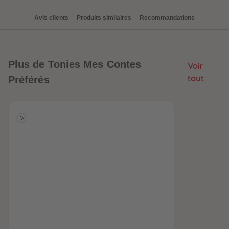
Avis clients
Produits similaires
Recommandations
Plus
de Tonies Mes Contes
Voir
Préférés
tout
be-trottez avec
accessoires !