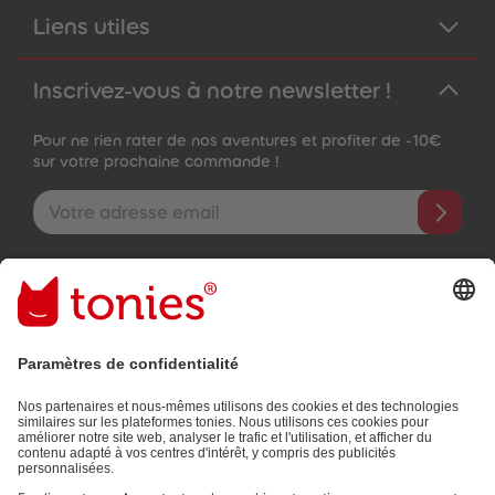
Liens utiles
Inscrivez-vous à notre newsletter !
Pour ne rien rater de nos aventures et profiter de -10€
sur votre prochaine commande !
Adresse e-mail
En validant, vous acceptez de recevoir des e-mails personnalisés
grâce aux informations que vous nous avez fournies (par ex.
données de votre compte) et aux données d'utilisation partagées
à des fins publicitaires (par ex. temps d'écoute). Révocable à tout
moment, sans frais.
Politique de Confidentialité
.
Les moyens de paiement :