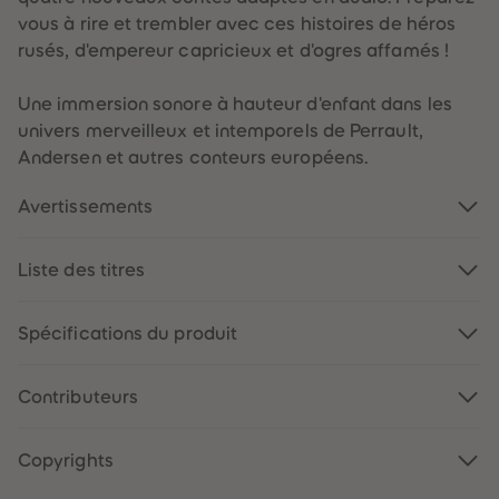
88
88
89
89
vous à rire et trembler avec ces histoires de héros
90
90
rusés, d'empereur capricieux et d'ogres affamés !
91
91
92
92
93
93
Une immersion sonore à hauteur d'enfant dans les
94
94
95
95
univers merveilleux et intemporels de Perrault,
96
96
Andersen et autres conteurs européens.
97
97
98
98
99
99
Avertissements
99+
99+
Liste des titres
Spécifications du produit
Contributeurs
Copyrights