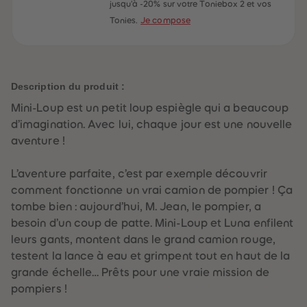
60
60
jusqu'à -20% sur votre Toniebox 2 et vos
61
61
Tonies.
Je compose
62
62
63
63
64
64
65
65
66
66
67
67
Description du produit :
68
68
69
69
Mini-Loup est un petit loup espiègle qui a beaucoup
70
70
71
71
d’imagination. Avec lui, chaque jour est une nouvelle
72
72
aventure !
73
73
74
74
75
75
L’aventure parfaite, c’est par exemple découvrir
76
76
77
77
comment fonctionne un vrai camion de pompier ! Ça
78
78
tombe bien : aujourd’hui, M. Jean, le pompier, a
79
79
80
80
besoin d’un coup de patte. Mini-Loup et Luna enfilent
81
81
leurs gants, montent dans le grand camion rouge,
82
82
83
83
testent la lance à eau et grimpent tout en haut de la
84
84
grande échelle… Prêts pour une vraie mission de
85
85
86
86
pompiers !
87
87