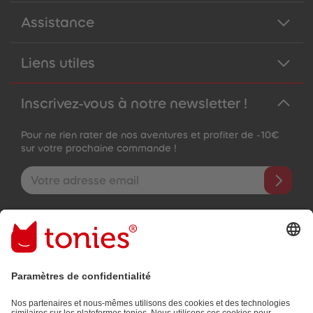
Assistance
Liens utiles
Inscrivez-vous à notre newsletter !
Pour ne rien rater de nos aventures et profiter de -10€
sur votre prochaine commande !
Adresse e-mail
En validant, vous acceptez de recevoir des e-mails personnalisés
grâce aux informations que vous nous avez fournies (par ex.
données de votre compte) et aux données d'utilisation partagées
à des fins publicitaires (par ex. temps d'écoute). Révocable à tout
moment, sans frais.
Politique de Confidentialité
.