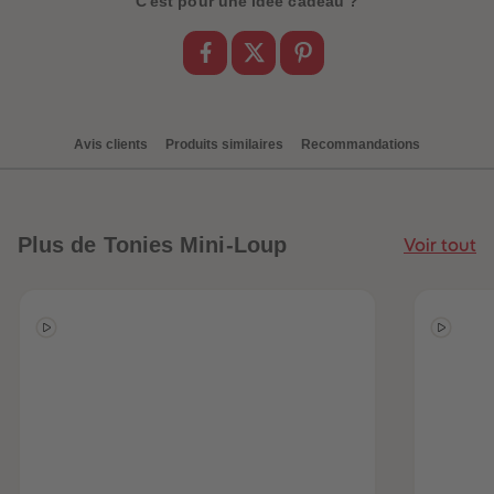
C'est pour une idée cadeau ?
Avis clients
Produits similaires
Recommandations
Plus
de Tonies Mini-Loup
Voir tout
be-trottez avec
accessoires !