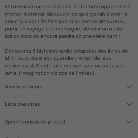
88
88
89
89
Et l'aventure ne s'arrête pas là ! Comme apprendre à
90
90
monter à cheval, découvrir ce que ça fait d’avoir le
91
91
92
92
cœur qui bat très fort quand on tombe amoureux,
93
93
partir en voyage à la montagne, devenir un as du
94
94
95
95
ballon rond ou encore perdre sa première dent !
96
96
97
97
98
98
Découvrez 6 histoires audio adaptées des livres de
99
99
Mini-Loup, dans son quotidien rempli de jeux
99+
99+
malicieux. À l'école, à la maison, seul ou avec ses
amis, l’imagination n’a pas de limites !
Avertissements
Liste des titres
Spécifications du produit