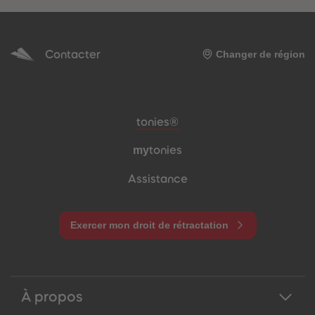
Contacter
Changer de région
Pied de page de méta-navigation
tonies®
my
tonies
Assistance
Exercer mon droit de rétractation
À propos