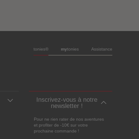
Pied de page de méta-navigation
tonies®
my
tonies
Assistance
Inscrivez-vous à notre
newsletter !
Pour ne rien rater de nos aventures
et profiter de -10€ sur votre
prochaine commande !