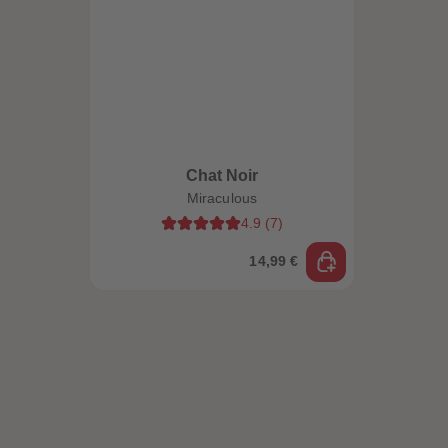
Chat Noir
Miraculous
4.9
(
7
)
14,99 €