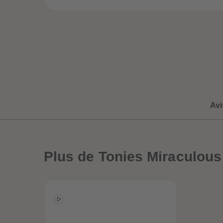
Avi
Plus
de Tonies Miraculous
ête
Globe-trottez avec
Ligator
nos accessoires !