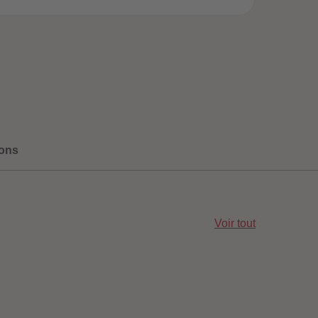
96
96
97
97
98
98
99
99
99+
99+
ons
Voir tout