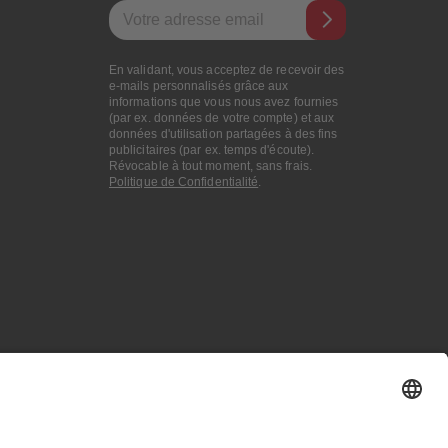
Adresse e-mail
En validant, vous acceptez de recevoir des
e-mails personnalisés grâce aux
informations que vous nous avez fournies
(par ex. données de votre compte) et aux
données d'utilisation partagées à des fins
publicitaires (par ex. temps d'écoute).
Révocable à tout moment, sans frais.
Politique de Confidentialité
.