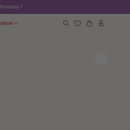
6
6
 Tonieplay
!
7
7
8
8
9
9
utique
10
10
11
11
12
12
13
13
14
14
15
15
16
16
17
17
18
18
19
19
20
20
21
21
22
22
23
23
24
24
25
25
26
26
27
27