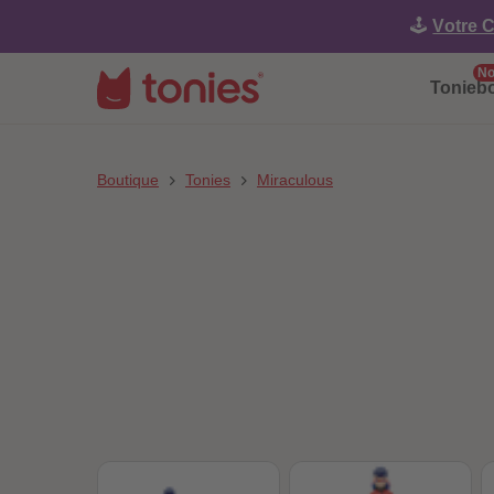
🕹️
Votre C
No
Tonieb
Boutique
Tonies
Miraculous