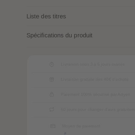
Liste des titres
Spécifications du produit
Livraison sous 3 à 5 jours ouvrés
Livraison gratuite dès 40€ d'achats
Paiement 100% sécurisé par Adyen
60 jours pour changer d'avis gratuite
Moyen de paiement