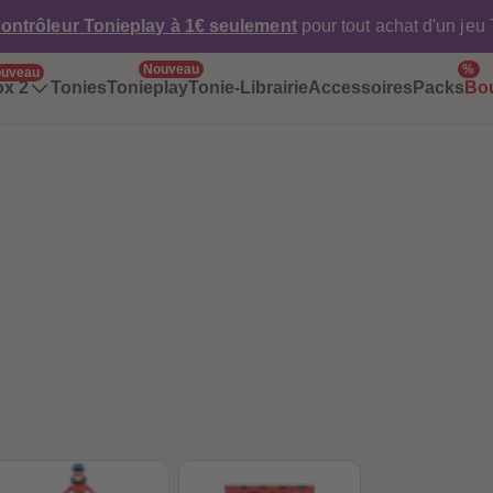
ontrôleur Tonieplay à 1€ seulement
pour tout achat d'un jeu
Nouveau
%
uveau
ox 2
Tonies
Tonieplay
Tonie-Librairie
Accessoires
Packs
Bo