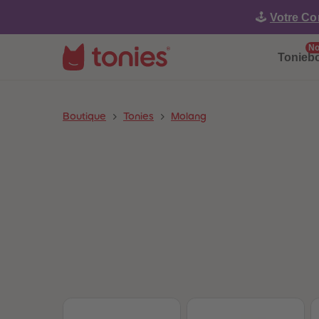
🕹️
Votre Co
No
Tonieb
Boutique
Tonies
Molang