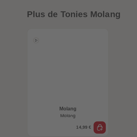
uête
Globe-trottez
Plus
de Tonies Molang
a
avec nos
accessoires !
Molang
Molang
14,99 €