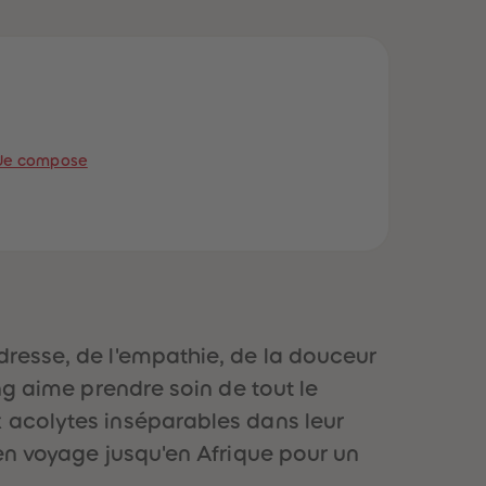
51
51
52
52
53
53
54
54
55
55
56
56
57
57
Je compose
58
58
59
59
60
60
61
61
62
62
63
63
64
64
65
65
66
66
dresse, de l'empathie, de la douceur
67
67
68
68
ng aime prendre soin de tout le
69
69
x acolytes inséparables dans leur
70
70
71
71
 en voyage jusqu'en Afrique pour un
72
72