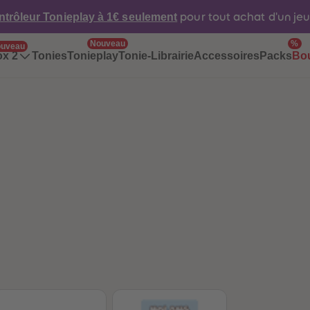
ntrôleur Tonieplay à 1€ seulement
pour tout achat d'un je
Nouveau
%
uveau
Tonies
Tonieplay
Tonie-Librairie
Accessoires
Packs
ox 2
Bo