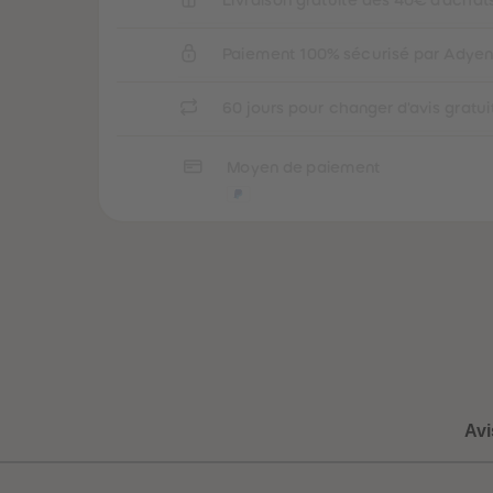
Paiement 100% sécurisé par Adye
60 jours pour changer d'avis gratu
Moyen de paiement
Avi