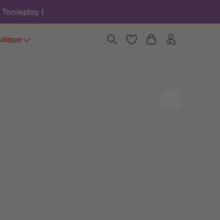
6
6
u Tonieplay
!
7
7
8
8
9
9
utique
10
10
11
11
12
12
13
13
14
14
15
15
16
16
17
17
18
18
19
19
20
20
21
21
22
22
23
23
24
24
25
25
26
26
27
27