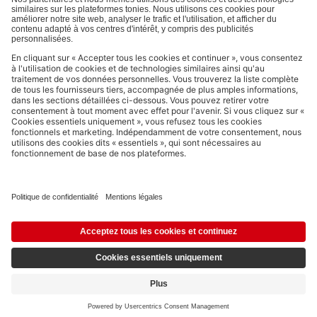
Les moyens de paiement :
Liens vers les réseaux sociaux
© 2026 tonies GmbH
L’exploitation du contenu issu du présent site internet pour l’exploration
de textes et de données par des systèmes d'intelligence artificielle
(générative) est expressément réservée et donc interdite, comme
spécifié au point 14.4 de nos Conditions Générales d’Utilisation.
14,99 €
TVA incluse
Ajouter au panier
Dont 0,03 € d'éco-part.
avec Klarna.
Payez en 3x sans frais dès 35€,