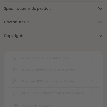
88
88
89
89
Spécifications du produit
90
90
91
91
92
92
93
93
Contributeurs
94
94
95
95
96
96
97
97
Copyrights
98
98
99
99
99+
99+
Livraison sous 3 à 5 jours ouvrés
Livraison gratuite dès 40€ d'achats
Paiement 100% sécurisé par Adyen
60 jours pour changer d'avis gratuitement
Moyen de paiement