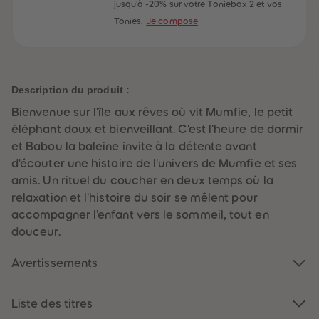
60
60
jusqu'à -20% sur votre Toniebox 2 et vos
61
61
Tonies.
Je compose
62
62
63
63
64
64
65
65
66
66
67
67
Description du produit :
68
68
69
69
Bienvenue sur l'île aux rêves où vit Mumfie, le petit
70
70
71
71
éléphant doux et bienveillant. C'est l'heure de dormir
72
72
et Babou la baleine invite à la détente avant
73
73
74
74
d'écouter une histoire de l'univers de Mumfie et ses
75
75
amis. Un rituel du coucher en deux temps où la
76
76
77
77
relaxation et l'histoire du soir se mêlent pour
78
78
accompagner l'enfant vers le sommeil, tout en
79
79
80
80
douceur.
81
81
82
82
Avertissements
83
83
84
84
85
85
86
86
Liste des titres
87
87