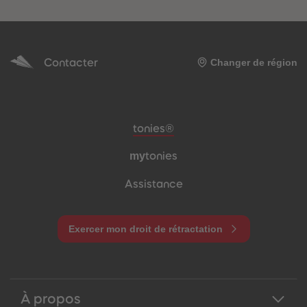
Contacter
Changer de région
Pied de page de méta-navigation
tonies®
my
tonies
Assistance
Exercer mon droit de rétractation
À propos