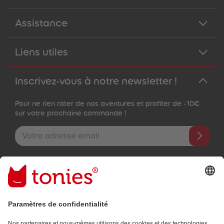
Assistance
Liens utiles
Inscrivez-vous à notre newsletter !
Pour ne rien rater de nos aventures et profiter de -10€
sur votre prochaine commande !
Adresse e-mail
En validant, vous acceptez de recevoir des e-mails personnalisés
grâce aux informations que vous nous avez fournies (par ex.
données de votre compte) et aux données d'utilisation partagées
à des fins publicitaires (par ex. temps d'écoute). Révocable à tout
moment, sans frais.
Politique de Confidentialité
.