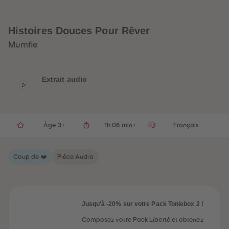
32
32
33
33
34
34
35
35
Histoires Douces Pour Rêver
36
36
37
37
Mumfie
38
38
39
39
40
40
41
41
Extrait audio
42
42
43
43
44
44
45
45
46
46
47
47
Âge 3+
1h 06 min+
Français
48
48
49
49
50
50
Coup de ❤️
Pièce Audio
51
51
52
52
53
53
54
54
55
55
56
56
Jusqu'à -20% sur votre Pack Toniebox 2 !
57
57
58
58
Composez votre Pack Liberté et obtenez
59
59