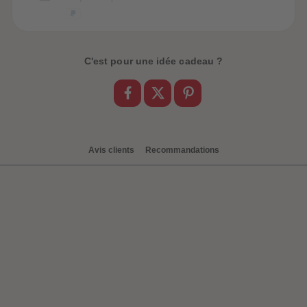
C'est pour une idée cadeau ?
Avis clients
Recommandations
be-trottez avec
accessoires !