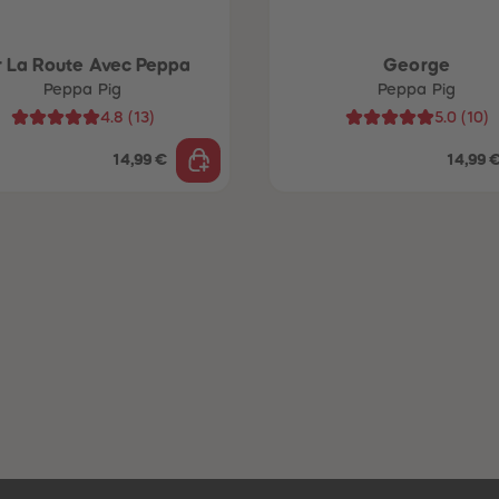
r La Route Avec Peppa
George
Peppa Pig
Peppa Pig
4.8
(
13
)
5.0
(
10
)
14,99 €
14,99 