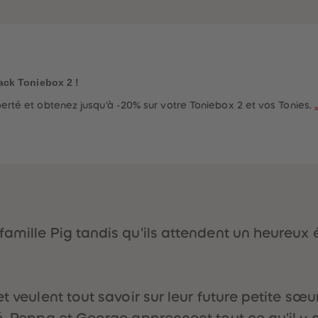
ack Toniebox 2 !
rté et obtenez jusqu'à -20% sur votre Toniebox 2 et vos Tonies.
famille Pig tandis qu'ils attendent un heureux
 veulent tout savoir sur leur future petite sœur
é, Peppa et George apprennent tout ce qu'il y a