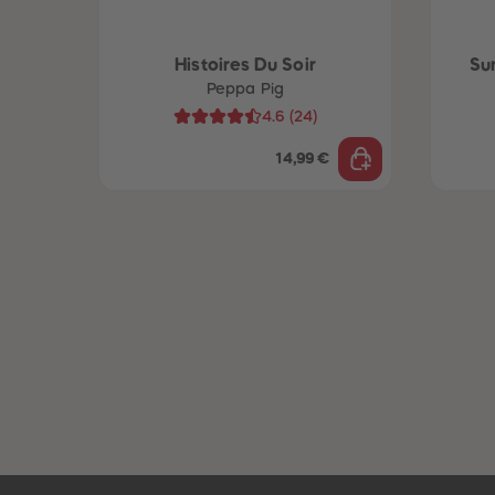
Histoires Du Soir
Su
Peppa Pig
4.6
(
24
)
14,99 €