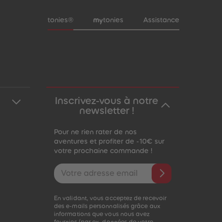
Pied de page de méta-navigation
tonies®
my
tonies
Assistance
Inscrivez-vous à notre
newsletter !
Pour ne rien rater de nos
aventures et profiter de -10€ sur
votre prochaine commande !
Adresse e-mail
En validant, vous acceptez de recevoir
des e-mails personnalisés grâce aux
informations que vous nous avez
fournies (par ex. données de votre