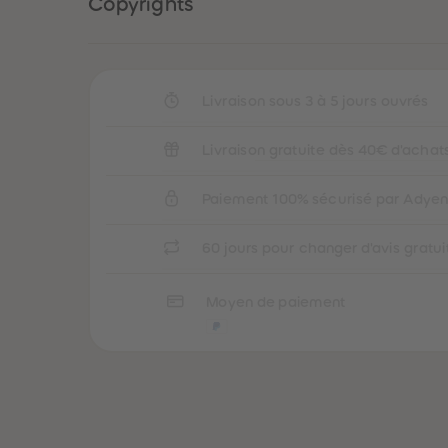
Copyrights
Livraison sous 3 à 5 jours ouvrés
Livraison gratuite dès 40€ d'achat
Paiement 100% sécurisé par Adye
60 jours pour changer d'avis gratu
Moyen de paiement