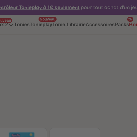
ntrôleur Tonieplay à 1€ seulement
pour tout achat d'un j
Nouveau
%
uveau
Tonies
Tonieplay
Tonie-Librairie
Accessoires
Packs
ox 2
Bo