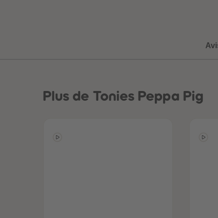
Avi
uête
Globe-trottez
a
avec nos
accessoires !
Plus
de Tonies Peppa Pig