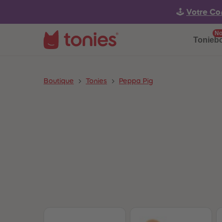
🕹️
Votre Co
No
Tonieb
Boutique
Tonies
Peppa Pig