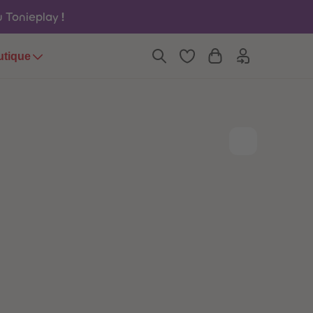
6
6
eu Tonieplay
!
7
7
8
8
9
9
utique
10
10
11
11
12
12
13
13
14
14
15
15
16
16
17
17
18
18
19
19
20
20
21
21
22
22
23
23
24
24
25
25
26
26
27
27