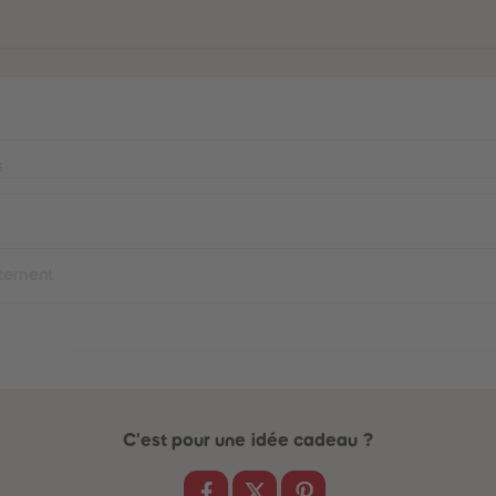
s
n
itement
C'est pour une idée cadeau ?