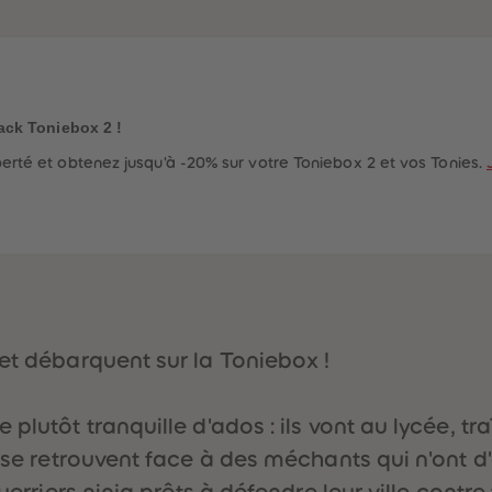
ack Toniebox 2 !
rté et obtenez jusqu'à -20% sur votre Toniebox 2 et vos Tonies.
et débarquent sur la Toniebox !
lutôt tranquille d'ados : ils vont au lycée, tra
s se retrouvent face à des méchants qui n'ont d'
guerriers ninja prêts à défendre leur ville contr