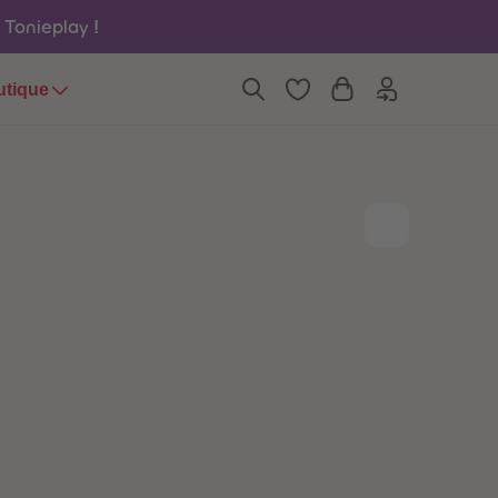
6
6
u Tonieplay
!
7
7
8
8
9
9
utique
10
10
11
11
12
12
13
13
14
14
15
15
16
16
17
17
18
18
19
19
20
20
21
21
22
22
23
23
24
24
25
25
26
26
27
27