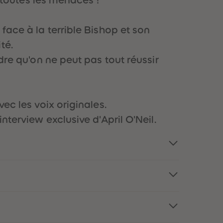
73
73
74
74
75
75
face à la terrible Bishop et son
76
76
77
77
té.
78
78
dre qu'on ne peut pas tout réussir
79
79
80
80
81
81
82
82
83
83
ec les voix originales.
84
84
nterview exclusive d'April O'Neil.
85
85
86
86
87
87
88
88
89
89
90
90
91
91
92
92
93
93
94
94
95
95