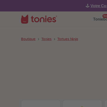
🕹️
Votre Co
No
Tonieb
Boutique
Tonies
Tortues Ninja