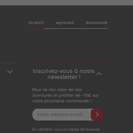
Pied de page de méta-navigation
my
tonies®
tonies
Assistance
Inscrivez-vous à notre
newsletter !
Pour ne rien rater de nos
aventures et profiter de -10€ sur
votre prochaine commande !
Adresse e-mail
En validant, vous acceptez de recevoir