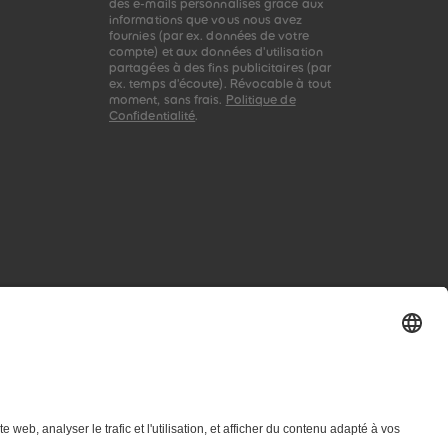
des e-mails personnalisés grâce aux
informations que vous nous avez
fournies (par ex. données de votre
compte) et aux données d'utilisation
partagées à des fins publicitaires (par
ex. temps d'écoute). Révocable à tout
moment, sans frais.
Politique de
Confidentialité
.
telligence artificielle (générative) est expressément