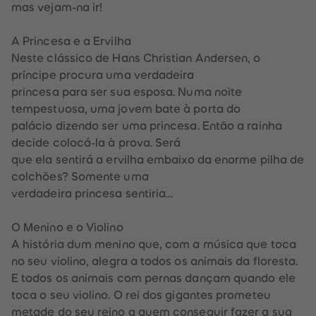
88
88
mas vejam-na ir!
89
89
90
90
91
91
A Princesa e a Ervilha
92
92
Neste clássico de Hans Christian Andersen, o
93
93
94
94
príncipe procura uma verdadeira
95
95
princesa para ser sua esposa. Numa noite
96
96
97
97
tempestuosa, uma jovem bate à porta do
98
98
palácio dizendo ser uma princesa. Então a rainha
99
99
99+
99+
decide colocá-la à prova. Será
que ela sentirá a ervilha embaixo da enorme pilha de
colchões? Somente uma
verdadeira princesa sentiria…
O Menino e o Violino
A história dum menino que, com a música que toca
no seu violino, alegra a todos os animais da floresta.
E todos os animais com pernas dançam quando ele
toca o seu violino. O rei dos gigantes prometeu
metade do seu reino a quem conseguir fazer a sua