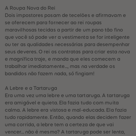
60
60
61
61
A Roupa Nova do Rei
62
62
Dois impostores posam de tecelões e afirmavam e
63
63
64
64
se oferecem para fornecer ao rei roupas
65
65
maravilhosas tecidas a partir de um pano tão fino
66
66
67
67
que você só pode ver a vestimenta se for inteligente
68
68
ou ter as qualidades necessárias para desempenhar
69
69
70
70
seus deveres. O rei os contratas para criar esta nova
71
71
e magnífica traje, e manda que eles comecem a
72
72
73
73
trabalhar imediatamente..., mas na verdade os
74
74
bandidos não fazem nada, só fingiam!
75
75
76
76
77
77
A Lebre e a Tartaruga
78
78
79
79
Era uma vez uma lebre e uma tartaruga. A tartaruga
80
80
era amigável e quieta. Ela fazia tudo com muita
81
81
82
82
calma. A lebre era vistosa e mal-educada. Ela fazia
83
83
tudo rapidamente. Então, quando elas decidem fazer
84
84
85
85
uma corrida, a lebre tem a certeza de que vai
86
86
vencer... não é mesmo? A tartaruga pode ser lenta,
87
87