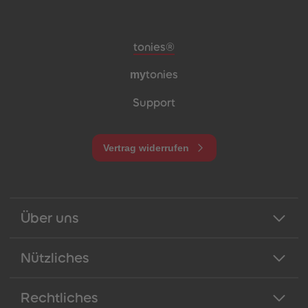
Meta-Navigation Footer
tonies®
my
tonies
Support
Vertrag widerrufen
Über uns
Nützliches
Rechtliches