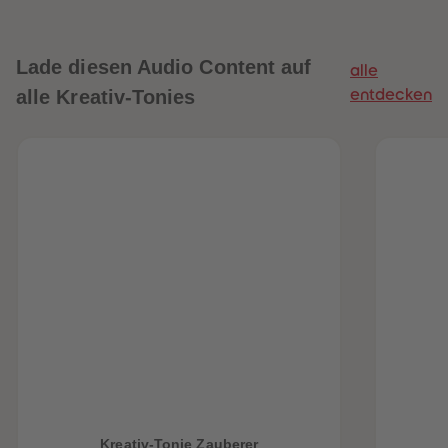
Lade diesen Audio Content auf
alle
alle Kreativ-Tonies
entdecken
heiten
Kreativ-Tonie Zauberer