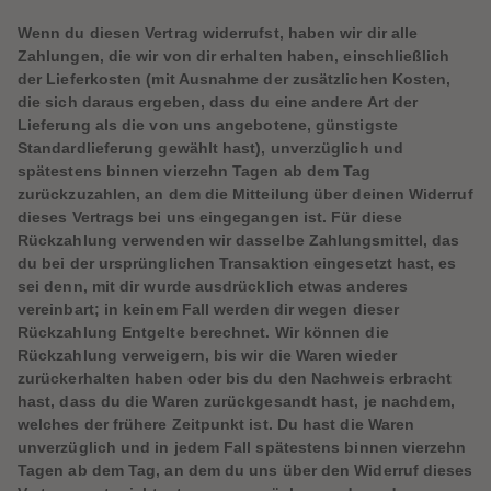
60
60
61
61
Wenn du diesen Vertrag widerrufst, haben wir dir alle
62
62
Zahlungen, die wir von dir erhalten haben, einschließlich
63
63
64
64
der Lieferkosten (mit Ausnahme der zusätzlichen Kosten,
65
65
die sich daraus ergeben, dass du eine andere Art der
66
66
Lieferung als die von uns angebotene, günstigste
67
67
68
68
Standardlieferung gewählt hast), unverzüglich und
69
69
spätestens binnen vierzehn Tagen ab dem Tag
70
70
zurückzuzahlen, an dem die Mitteilung über deinen Widerruf
71
71
72
72
dieses Vertrags bei uns eingegangen ist. Für diese
73
73
Rückzahlung verwenden wir dasselbe Zahlungsmittel, das
74
74
du bei der ursprünglichen Transaktion eingesetzt hast, es
75
75
sei denn, mit dir wurde ausdrücklich etwas anderes
76
76
77
77
vereinbart; in keinem Fall werden dir wegen dieser
78
78
Rückzahlung Entgelte berechnet. Wir können die
79
79
Rückzahlung verweigern, bis wir die Waren wieder
80
80
81
81
zurückerhalten haben oder bis du den Nachweis erbracht
82
82
hast, dass du die Waren zurückgesandt hast, je nachdem,
83
83
welches der frühere Zeitpunkt ist. Du hast die Waren
84
84
85
85
unverzüglich und in jedem Fall spätestens binnen vierzehn
86
86
Tagen ab dem Tag, an dem du uns über den Widerruf dieses
87
87