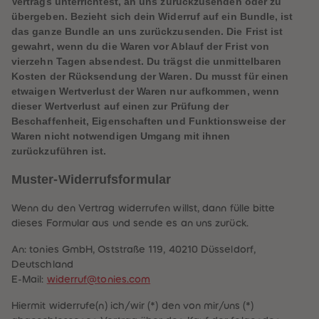
Vertrags unterrichtest, an uns zurückzusenden oder zu
88
88
89
89
übergeben. Bezieht sich dein Widerruf auf ein Bundle, ist
90
90
das ganze Bundle an uns zurückzusenden. Die Frist ist
91
91
gewahrt, wenn du die Waren vor Ablauf der Frist von
92
92
93
93
vierzehn Tagen absendest. Du trägst die unmittelbaren
94
94
Kosten der Rücksendung der Waren. Du musst für einen
95
95
etwaigen Wertverlust der Waren nur aufkommen, wenn
96
96
dieser Wertverlust auf einen zur Prüfung der
97
97
98
98
Beschaffenheit, Eigenschaften und Funktionsweise der
99
99
Waren nicht notwendigen Umgang mit ihnen
99+
99+
zurückzuführen ist.
Muster-Widerrufsformular
Wenn du den Vertrag widerrufen willst, dann fülle bitte
dieses Formular aus und sende es an uns zurück.
An: tonies GmbH, Oststraße 119, 40210 Düsseldorf,
Deutschland
E-Mail:
widerruf@tonies.com
Hiermit widerrufe(n) ich/wir (*) den von mir/uns (*)