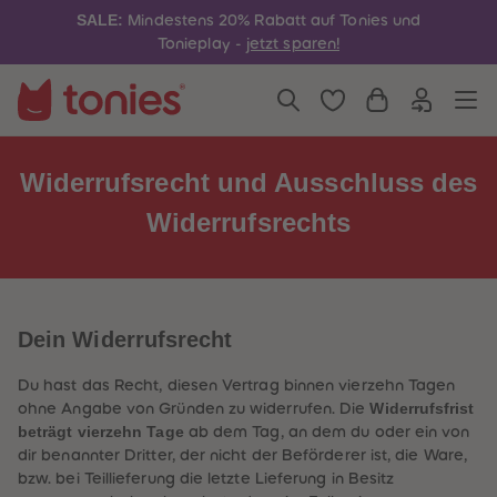
4
4
SALE:
Mindestens 20% Rabatt auf Tonies und
5
5
6
6
Tonieplay -
jetzt sparen!
7
7
8
8
9
9
10
10
11
11
12
12
13
13
Widerrufsrecht und Ausschluss des
14
14
15
15
Widerrufsrechts
16
16
17
17
18
18
19
19
20
20
21
21
22
22
Dein Widerrufsrecht
23
23
24
24
25
25
Du hast das Recht, diesen Vertrag binnen vierzehn Tagen
26
26
Widerrufsfrist
ohne Angabe von Gründen zu widerrufen. Die
27
27
beträgt vierzehn Tage
28
28
ab dem Tag, an dem du oder ein von
29
29
dir benannter Dritter, der nicht der Beförderer ist, die Ware,
30
30
bzw. bei Teillieferung die letzte Lieferung in Besitz
31
31