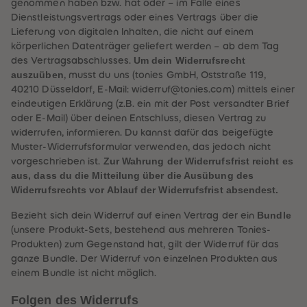
genommen haben bzw. hat oder – im Falle eines
32
32
33
33
Dienstleistungsvertrags oder eines Vertrags über die
34
34
Lieferung von digitalen Inhalten, die nicht auf einem
35
35
körperlichen Datenträger geliefert werden – ab dem Tag
36
36
37
37
Um dein Widerrufsrecht
des Vertragsabschlusses.
38
38
auszuüben
, musst du uns (tonies GmbH, Oststraße 119,
39
39
40210 Düsseldorf, E-Mail: widerruf@tonies.com) mittels einer
40
40
41
41
eindeutigen Erklärung (z.B. ein mit der Post versandter Brief
42
42
oder E-Mail) über deinen Entschluss, diesen Vertrag zu
43
43
widerrufen, informieren. Du kannst dafür das beigefügte
44
44
45
45
Muster-Widerrufsformular verwenden, das jedoch nicht
46
46
Zur Wahrung der Widerrufsfrist reicht es
vorgeschrieben ist.
47
47
aus, dass du die Mitteilung über die Ausübung des
48
48
Widerrufsrechts vor Ablauf der Widerrufsfrist absendest.
49
49
50
50
51
51
Bundle
Bezieht sich dein Widerruf auf einen Vertrag der ein
52
52
(unsere Produkt-Sets, bestehend aus mehreren Tonies-
53
53
Produkten) zum Gegenstand hat, gilt der Widerruf für das
54
54
55
55
ganze Bundle. Der Widerruf von einzelnen Produkten aus
56
56
einem Bundle ist nicht möglich.
57
57
58
58
Folgen des Widerrufs
59
59