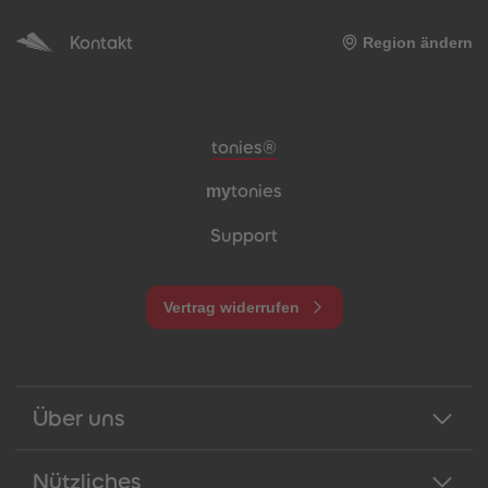
Kontakt
Region ändern
Meta-Navigation Footer
tonies®
my
tonies
Support
Vertrag widerrufen
Über uns
Nützliches