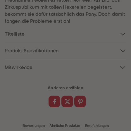
Freundinnen wollen es retten. Nur wie? Als Bibi das
60
60
61
61
Zirkuspublikum mit tollen Hexereien begeistert,
62
62
bekommt sie dafür tatsächlich das Pony. Doch damit
63
63
64
64
fangen die Probleme erst an!
65
65
66
66
Titelliste
67
67
68
68
69
69
70
70
Produkt Spezifikationen
71
71
72
72
73
73
74
74
Mitwirkende
75
75
76
76
77
77
78
78
Anderen erzählen
79
79
80
80
81
81
82
82
83
83
84
84
85
85
86
86
Bewertungen
Ähnliche Produkte
Empfehlungen
87
87