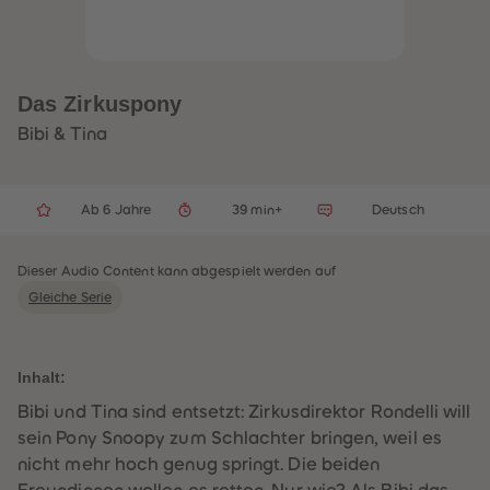
32
32
33
33
34
34
35
35
36
36
37
37
Das Zirkuspony
38
38
39
39
Bibi & Tina
40
40
41
41
42
42
43
43
Ab 6 Jahre
39 min+
Deutsch
44
44
45
45
46
46
47
47
Dieser Audio Content kann abgespielt werden auf
48
48
Gleiche Serie
49
49
50
50
51
51
52
52
53
53
Inhalt:
54
54
55
55
Bibi und Tina sind entsetzt: Zirkusdirektor Rondelli will
56
56
sein Pony Snoopy zum Schlachter bringen, weil es
57
57
58
58
nicht mehr hoch genug springt. Die beiden
59
59