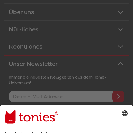
Über uns
Nützliches
Rechtliches
Unser Newsletter
Immer die neuesten Neuigkeiten aus dem Tonie-
Universum!
E-Mail-Addresse
Mit dem Absenden abonnierst du unseren E-Mail-Newsletter, der
auf den von dir bereitgestellten Informationen (z.B. Account-
informationen) und den von dir zu Werbezwecken bereitgestellten
Interaktionsinformationen (z.B. Abspielinformationen) basiert. Du
kannst den Newsletter jederzeit kostenlos abbestellen.