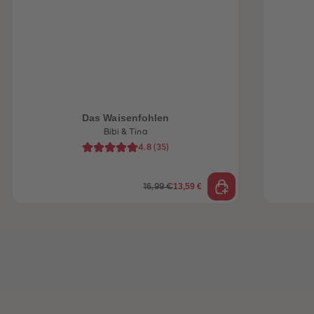
heiten
Das Waisenfohlen
Bibi & Tina
4.8
(
35
)
13,59 €
16,99 €