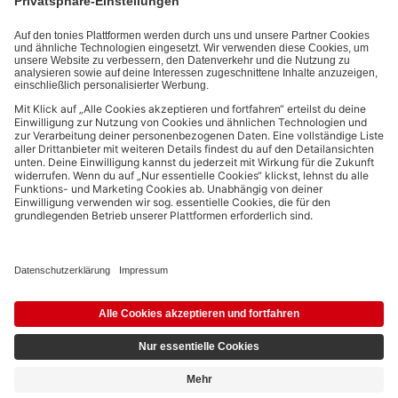
Datenschutzbestimmungen
.
Bezahlmethoden:
Links zu sozialen Netzwerken
© 2026 tonies GmbH
Die Nutzung der Inhalte für Text- und Data-Mining von (generativen) KI
Systemen ist in dem in Ziffer 14.4 der Nutzungsbedingungen genannten
Zusammenhang ausdrücklich vorbehalten und daher verboten.
4,19 €
Ausstehend
5,99 €
inkl. MwSt.