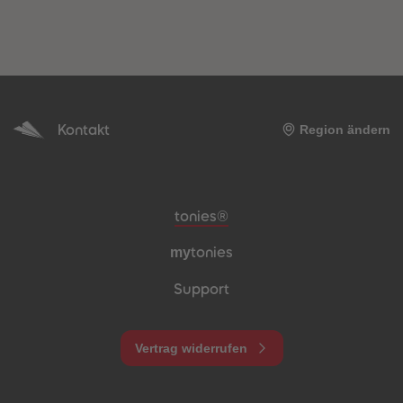
Kontakt
Region ändern
Meta-Navigation Footer
tonies®
my
tonies
Support
Vertrag widerrufen