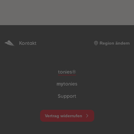
Kontakt
Region ändern
Meta-Navigation Footer
tonies®
my
tonies
Support
Vertrag widerrufen