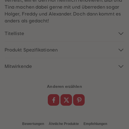
verreist, will er den Hof heimlich renovieren. Bibi und
60
60
61
61
Tina machen dabei gerne mit und überreden sogar
62
62
Holger, Freddy und Alexander. Doch dann kommt es
63
63
64
64
anders als gedacht!
65
65
66
66
Titelliste
67
67
68
68
69
69
70
70
Produkt Spezifikationen
71
71
72
72
73
73
74
74
Mitwirkende
75
75
76
76
77
77
78
78
Anderen erzählen
79
79
80
80
81
81
82
82
83
83
84
84
85
85
86
86
Bewertungen
Ähnliche Produkte
Empfehlungen
87
87