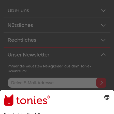
Über uns
Nützliches
Rechtliches
Unser Newsletter
Immer die neuesten Neuigkeiten aus dem Tonie-
Universum!
E-Mail-Addresse
Mit dem Absenden abonnierst du unseren E-Mail-Newsletter, der
auf den von dir bereitgestellten Informationen (z.B. Account-
informationen) und den von dir zu Werbezwecken bereitgestellten
Interaktionsinformationen (z.B. Abspielinformationen) basiert. Du
kannst den Newsletter jederzeit kostenlos abbestellen.