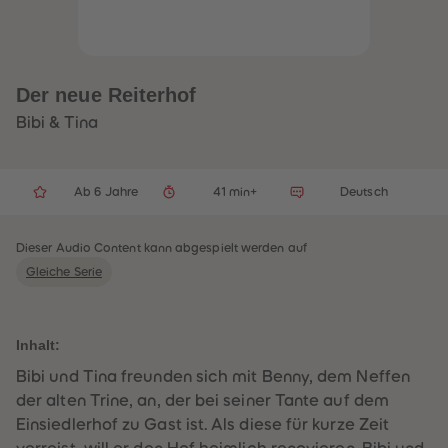
32
32
33
33
34
34
35
35
36
36
37
37
Der neue Reiterhof
38
38
39
39
Bibi & Tina
40
40
41
41
42
42
43
43
Ab 6 Jahre
41 min+
Deutsch
44
44
45
45
46
46
47
47
Dieser Audio Content kann abgespielt werden auf
48
48
Gleiche Serie
49
49
50
50
51
51
52
52
53
53
Inhalt:
54
54
55
55
Bibi und Tina freunden sich mit Benny, dem Neffen
56
56
der alten Trine, an, der bei seiner Tante auf dem
57
57
58
58
Einsiedlerhof zu Gast ist. Als diese für kurze Zeit
59
59