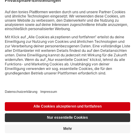
Datenschutzbestimmungen
.
Bezahlmethoden:
Links zu sozialen Netzwerken
© 2026 tonies GmbH
Die Nutzung der Inhalte für Text- und Data-Mining von (generativen) KI
Systemen ist in dem in Ziffer 14.4 der Nutzungsbedingungen genannten
Zusammenhang ausdrücklich vorbehalten und daher verboten.
4,19 €
Ausstehend
5,99 €
inkl. MwSt.