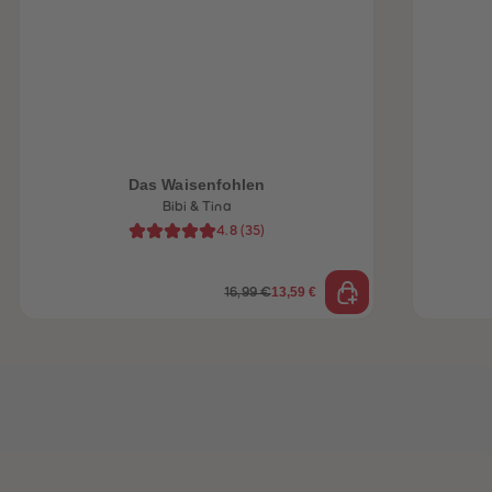
heiten
Das Waisenfohlen
Bibi & Tina
4.8
(
35
)
13,59 €
16,99 €