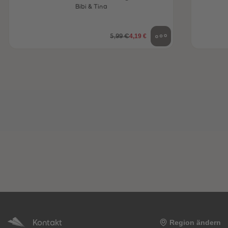
Bibi & Tina
4,19 €
5,99 €
heiten
Kontakt
Region ändern