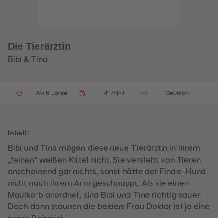
32
32
33
33
34
34
35
35
36
36
37
37
Die Tierärztin
38
38
39
39
Bibi & Tina
40
40
41
41
42
42
43
43
Ab 6 Jahre
41 min+
Deutsch
44
44
45
45
46
46
47
47
48
48
Inhalt:
49
49
50
50
Bibi und Tina mögen diese neue Tierärztin in ihrem
51
51
52
52
„feinen“ weißen Kittel nicht. Sie versteht von Tieren
53
53
anscheinend gar nichts, sonst hätte der Findel-Hund
54
54
55
55
nicht nach ihrem Arm geschnappt. Als sie einen
56
56
Maulkorb anordnet, sind Bibi und Tina richtig sauer.
57
57
58
58
Doch dann staunen die beiden: Frau Doktor ist ja eine
59
59