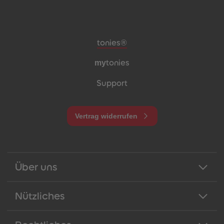
Meta-Navigation Footer
tonies®
my
tonies
Support
Vertrag widerrufen
Über uns
Nützliches