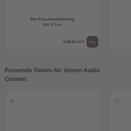
Der Freundschaftstag
Bibi & Tina
4,19 €
5,99 €
Passende Tonies für diesen Audio
Content
heiten