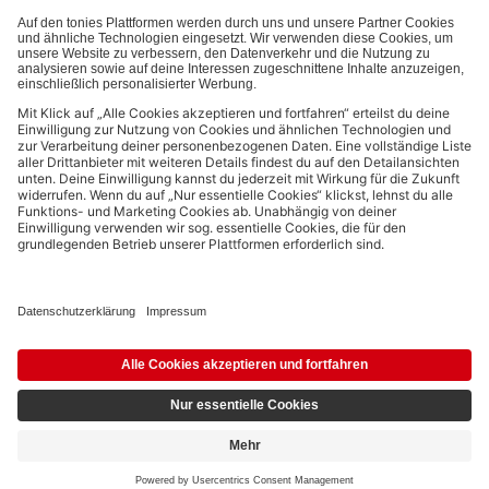
Bezahlmethoden:
Links zu sozialen Netzwerken
© 2026 tonies GmbH
Die Nutzung der Inhalte für Text- und Data-Mining von (generativen) KI
Systemen ist in dem in Ziffer 14.4 der Nutzungsbedingungen genannten
Zusammenhang ausdrücklich vorbehalten und daher verboten.
4,19 €
Ausstehend
5,99 €
inkl. MwSt.