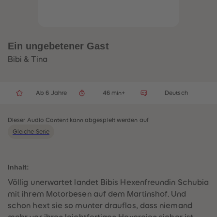
32
32
33
33
34
34
35
35
36
36
37
37
Ein ungebetener Gast
38
38
39
39
Bibi & Tina
40
40
41
41
42
42
43
43
Ab 6 Jahre
46 min+
Deutsch
44
44
45
45
46
46
47
47
Dieser Audio Content kann abgespielt werden auf
48
48
Gleiche Serie
49
49
50
50
51
51
52
52
53
53
Inhalt:
54
54
55
55
Völlig unerwartet landet Bibis Hexenfreundin Schubia
56
56
mit ihrem Motorbesen auf dem Martinshof. Und
57
57
58
58
schon hext sie so munter drauflos, dass niemand
59
59