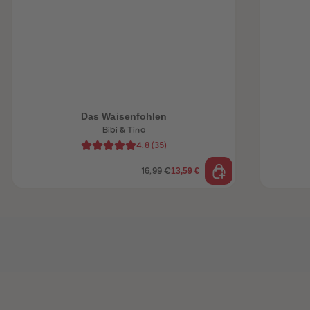
Das Waisenfohlen
Bibi & Tina
4.8
(
35
)
13,59 €
16,99 €