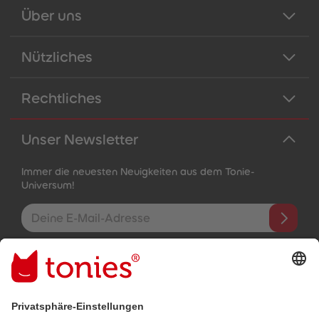
Über uns
Nützliches
Rechtliches
Unser Newsletter
Immer die neuesten Neuigkeiten aus dem Tonie-
Universum!
E-Mail-Addresse
Mit dem Absenden abonnierst du unseren E-Mail-Newsletter, der
auf den von dir bereitgestellten Informationen (z.B. Account-
informationen) und den von dir zu Werbezwecken bereitgestellten
Interaktionsinformationen (z.B. Abspielinformationen) basiert. Du
kannst den Newsletter jederzeit kostenlos abbestellen.
Datenschutzbestimmungen
.