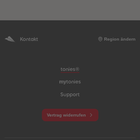
Kontakt
Region ändern
Meta-Navigation Footer
tonies®
my
tonies
Support
Vertrag widerrufen