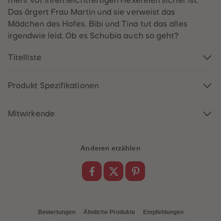
mehr vor ihren leichtfertigen Hexereien sicher ist.
60
60
61
61
Das ärgert Frau Martin und sie verweist das
62
62
Mädchen des Hofes. Bibi und Tina tut das alles
63
63
64
64
irgendwie leid. Ob es Schubia auch so geht?
65
65
66
66
Titelliste
67
67
68
68
69
69
70
70
Produkt Spezifikationen
71
71
72
72
73
73
74
74
Mitwirkende
75
75
76
76
77
77
78
78
Anderen erzählen
79
79
80
80
81
81
82
82
83
83
84
84
85
85
86
86
Bewertungen
Ähnliche Produkte
Empfehlungen
87
87